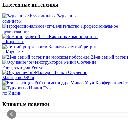
Ежегодные интенсивы
3-дневные
семинары
Профессиональное
целительство
Зимний ретрит
в Карпатах
Летний ретрит
в Карпатах
21-дневный ретрит
Обучение
Инструкторов Рейки
Обучение
Мастеров Рейки
Конференция Ре
Тур
по Индии
Книжные новинки