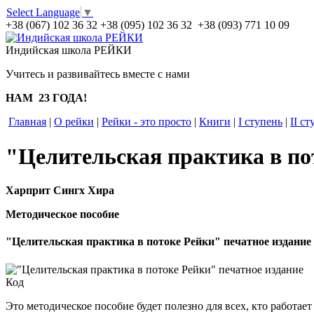
Select Language
▼
+38 (067) 102 36 32
+38 (095) 102 36 32 +38 (093) 771 10 09
Индийская школа РЕЙКИ
Учитесь и развивайтесь вместе с нами
НАМ 23 ГОДА!
Главная
|
О рейки
|
Рейки - это просто
|
Книги
|
I ступень
|
II ст
"Целительская практика в по
Харприт Сингх Хира
Методическое пособие
"Целительская практика в потоке Рейки" печатное издание
Код
Это методическое пособие будет полезно для всех, кто работа