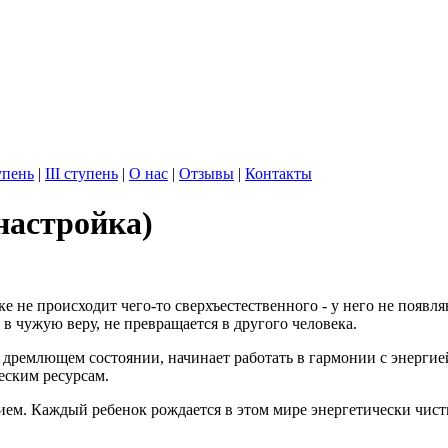
упень
|
III ступень
|
О нас
|
Отзывы
|
Контакты
настройка)
е не происходит чего-то сверхъестественного - у него не появл
 в чужую веру, не превращается в другого человека.
да в дремлющем состоянии, начинает работать в гармонии с энерг
еским ресурсам.
ием. Каждый ребенок рождается в этом мире энергетически чист