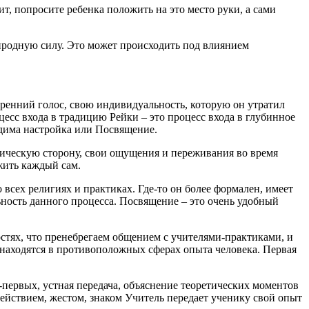
лит, попросите ребенка положить на это место руки, а сами
риродную силу. Это может происходить под влиянием
тренний голос, свою индивидуальность, которую он утратил
оцесс входа в традицию Рейки – это процесс входа в глубинное
одима настройка или Посвящение.
ническую сторону, свои ощущения и переживания во время
жить каждый сам.
всех религиях и практиках. Где-то он более формален, имеет
льность данного процесса. Посвящение – это очень удобный
тях, что пренебрегаем общением с учителями-практиками, и
 находятся в противоположных сферах опыта человека. Первая
-первых, устная передача, объяснение теоретических моментов
ействием, жестом, знаком Учитель передает ученику свой опыт