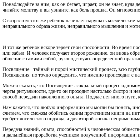
Понаблюдайте за ним, как он бегает, играет, он не знает, куда
читайте молитву и вы увидите, как боль прошла. Он мгновенно
С возрастом этот же ребенок начинает нарушать космические з
неправильного образа жизни, неправильного мышления и моти
И тот же ребенок вскоре теряет свои способности. Во время п
или забыл. И человек получает второе рождение, он вновь обре
общение с самими собой, руководствуясь определенной практи
Посвящение - тайный и порой мистический процесс, всю глуб
Посвящения, но точно определить, что именно происходит с н
Можно сказать, что Посвящение - сакральный процесс одномоме
черты ритуальности, где-то он проходит настолько быстро и н
способ передачи накопленного опыта. Подчас нет иного пути, к
Нам кажется, что любую информацию мы могли бы понять, ино
считаем, что сможем обойтись одним прочтением книги на инт
требует логического подхода, а для второй логика неприменима
Передача знаний, опыта, способностей в человеческом обществ
и дальнейшая проработка учеником полученной информации; и 