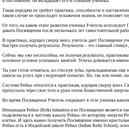
и постижение, он вкладывает его в сознание ученика.
Такая передача не требует практики, способности и наставлен
таком случае не происходит искажения знания, он позволяет п
От того, на каком этапе развития ученика Учитель использует
давать Посвящения после нескольких лет самостоятельной рабо
В практиках, идущих сверху вниз, учитель дает Посвящение уч
быстрее получать результаты. Результаты – это главный стимул
Сейчас мы уже неспособны, не получая результаты, практиковат
основное условие успешных занятий. Успеха добивается именно 
Ты уже готов отчаяться, но стиснув зубы, прикладываешь еще н
шансы на успех при следующей попытке. Но, так или иначе, нам
Система Рейки относится к практикам, идущим сверху вниз. Св
пропускать через свое тело и руки поток Божественной энергии
Во время Посвящения Учитель открывает в теле ученика каналы
Инициация Рейки (Reiki initiation) или Посвящение является 
подключиться к чистому каналу Рейки, по которому энергия Рей
клетки. И здесь важно получить Посвящение именно кристальн
Рейки есть в Индийской школе Рейки (Indian Reiki School), ос