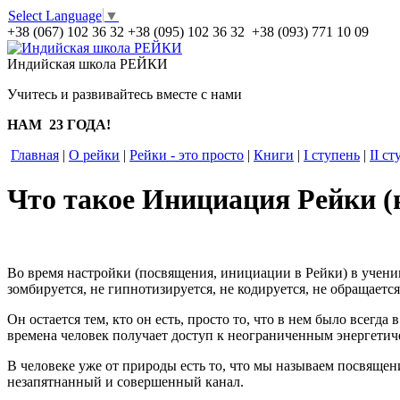
Select Language
▼
+38 (067) 102 36 32
+38 (095) 102 36 32 +38 (093) 771 10 09
Индийская школа РЕЙКИ
Учитесь и развивайтесь вместе с нами
НАМ 23 ГОДА!
Главная
|
О рейки
|
Рейки - это просто
|
Книги
|
I ступень
|
II ст
Что такое Инициация Рейки (
Во время настройки (посвящения, инициации в Рейки) в ученик
зомбируется, не гипнотизируется, не кодируется, не обращается
Он остается тем, кто он есть, просто то, что в нем было всег
времена человек получает доступ к неограниченным энергетич
В человеке уже от природы есть то, что мы называем посвящен
незапятнанный и совершенный канал.