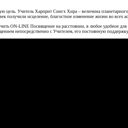
ую цель. Учитель Харприт Сингх Хира – величина планетарного 
ек получили исцеление, благостное изменение жизни во всех асп
лучить ON-LINE Посвящение на расстоянии, в любое удобное для
щением непосредственно с Учителем, его постоянную поддержку