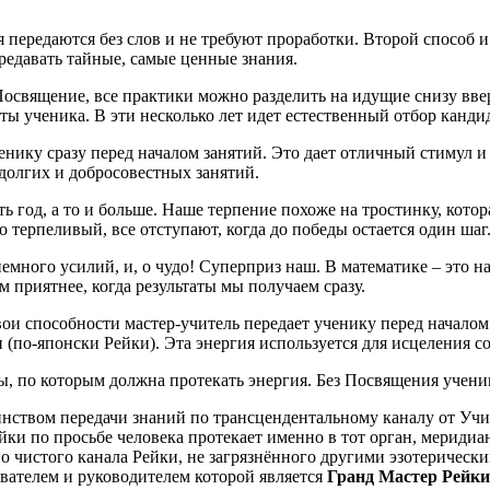
ия передаются без слов и не требуют проработки. Второй способ
ередавать тайные, самые ценные знания.
 Посвящение, все практики можно разделить на идущие снизу вве
ты ученика. В эти несколько лет идет естественный отбор канди
енику сразу перед началом занятий. Это дает отличный стимул и
 долгих и добросовестных занятий.
ь год, а то и больше. Наше терпение похоже на тростинку, кото
терпеливый, все отступают, когда до победы остается один шаг. 
емного усилий, и, о чудо! Суперприз наш. В математике – это н
 приятнее, когда результаты мы получаем сразу.
ои способности мастер-учитель передает ученику перед началом 
 (по-японски Рейки). Эта энергия используется для исцеления со
, по которым должна протекать энергия. Без Посвящения ученик
таинством передачи знаний по трансцендентальному каналу от Уч
ки по просьбе человека протекает именно в тот орган, меридиан,
о чистого канала Рейки, не загрязнённого другими эзотерическ
нователем и руководителем которой является
Гранд Мастер Рейк