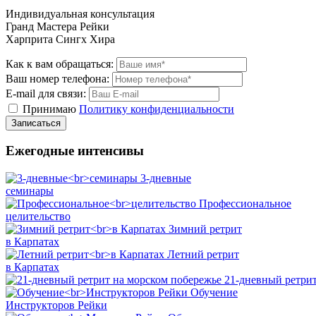
Индивидуальная консультация
Гранд Мастера Рейки
Харприта Сингх Хира
Как к вам обращаться:
Ваш номер телефона:
E-mail для связи:
Принимаю
Политику конфиденциальности
Ежегодные интенсивы
3-дневные
семинары
Профессиональное
целительство
Зимний ретрит
в Карпатах
Летний ретрит
в Карпатах
21-дневный ретрит
Обучение
Инструкторов Рейки