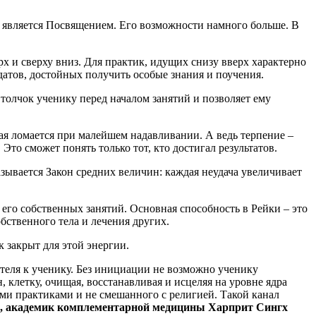
 и является Посвящением. Его возможности намного больше. В
рх и сверху вниз. Для практик, идущих снизу вверх характерно
датов, достойных получить особые знания и поучения.
 толчок ученику перед началом занятий и позволяет ему
рая ломается при малейшем надавливании. А ведь терпение –
Это сможет понять только тот, кто достигал результатов.
азывается Закон средних величин: каждая неудача увеличивает
его собственных занятий. Основная способность в Рейки – это
бственного тела и лечения других.
 закрыт для этой энергии.
ителя к ученику. Без инициации не возможно ученику
 клетку, очищая, восстанавливая и исцеляя на уровне ядра
ими практиками и не смешанного с религией. Такой канал
и, академик комплементарной медицины Харприт Сингх