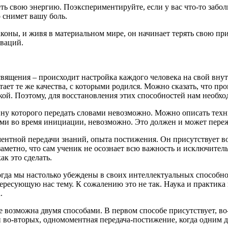
 деть свою энергию. Поэкспериментируйте, если у вас что-то забо
 снимет вашу боль.
аконы, и живя в материальном мире, он начинает терять свою п
ваций.
освящения – происходит настройка каждого человека на свой вну
тает те же качества, с которыми родился. Можно сказать, что пр
кой. Поэтому, для восстановления этих способностей нам необх
ину которого передать словами невозможно. Можно описать тех
ами во время инициации, невозможно. Это должен и может пере
нтной передачи знаний, опыта постижения. Он присутствует во 
езаметно, что сам ученик не осознает всю важность и исключите
ак это сделать.
гда мы настолько убеждены в своих интеллектуальных способнос
ересующую нас тему. К сожалению это не так. Наука и практика
.
е возможна двумя способами. В первом способе присутствует, во
во-вторых, одномоментная передача-постижение, когда одним д