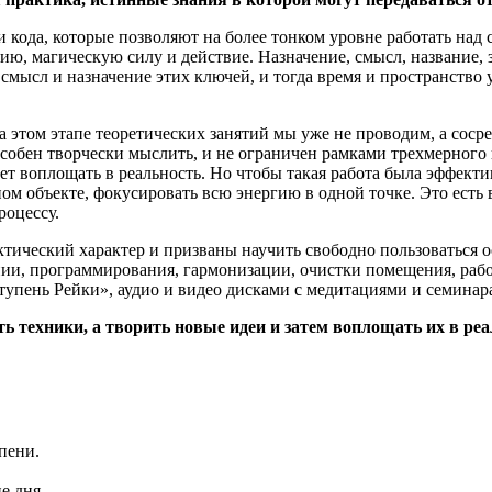
 кода, которые позволяют на более тонком уровне работать над
цию, магическую силу и действие. Назначение, смысл, название,
смысл и назначение этих ключей, и тогда время и пространство у
а этом этапе теоретических занятий мы уже не проводим, а соср
собен творчески мыслить, и не ограничен рамками трехмерного 
дет воплощать в реальность. Но чтобы такая работа была эффек
м объекте, фокусировать всю энергию в одной точке. Это есть 
роцессу.
актический характер и призваны научить свободно пользоваться
нии, программирования, гармонизации, очистки помещения, рабо
тупень Рейки», аудио и видео дисками с медитациями и семина
 техники, а творить новые идеи и затем воплощать их в реал
пени.
е дня.