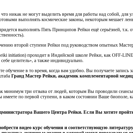
 что никак не могут выделить время для работы над собой, для 
 готовыми выполнять космические законы, некоторым мешает лень
ридется выполнять Пять Принципов Рейки ещё серьёзней, т.к. о
твенность).
учению второй ступени Рейки под руководством опытных Мастер
ki initiation) проходит в Индийской школе Рейки, как OFF-LIN
себе целитель», а также индивидуально.
обучение в то время, когда вам удобно. Вы получаете запись за
штаба
Гранд Мастер Рейки, академик комплементарной медици
к минимум три отзыва от людей, которым Вы проводили сеансы, 
 имеете по первой ступени, в каком состоянии Ваше биополе, ка
министратора Вашего Центра Рейки. Если Вы хотите пройти 
иобрести видео курс обучения и соответствующую литературу
 практика, истинные знания в которой могут передаваться о