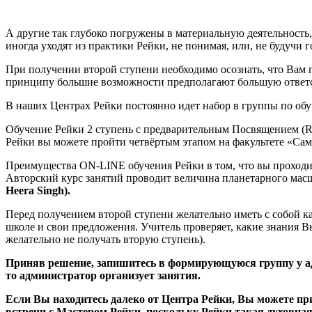
А другие так глубоко погружены в материальную деятельность,
иногда уходят из практики Рейки, не понимая, или, не будучи
При получении второй ступени необходимо осознать, что Вам п
принципу большие возможности предполагают большую ответс
В наших Центрах Рейки постоянно идет набор в группы по об
Обучение Рейки 2 ступень с предварительным Посвящением (Rei
Рейки вы можете пройти четвёртым этапом на факультете «Сам 
Преимущества ON-LINE обучения Рейки в том, что вы проходите 
Авторский курс занятий проводит величина планетарного мас
Heera Singh).
Перед получением второй ступени желательно иметь с собой ка
школе и свои предложения. Учитель проверяет, какие знания Вы
желательно не получать вторую ступень).
Приняв решение, запишитесь в формирующуюся группу у ад
то администратор организует занятия.
Если Вы находитесь далеко от Центра Рейки, Вы можете пр
встречи с Мастером Рейки, поскольку Рейки такая духовная