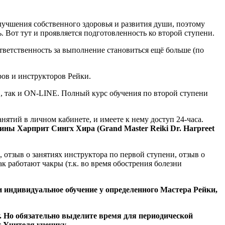
улучшения собственного здоровья и развития души, поэтому
. Вот тут и проявляется подготовленность ко второй ступени.
тветственность за выполнение становиться ещё больше (по
ов и инструкторов Рейки.
E, так и ON-LINE. Полный курс обучения по второй ступени
нятий в личном кабинете, и имеете к нему доступ 24-часа.
ны Харприт Сингх Хира (Grand Master Reiki Dr. Harpreet
отзыв о занятиях инструктора по первой ступени, отзыв о
к работают чакры (т.к. во время обострения болезни
индивидуальное обучение у определенного Мастера Рейки,
. Но обязательно выделите время для периодической
т Учителя ученику.