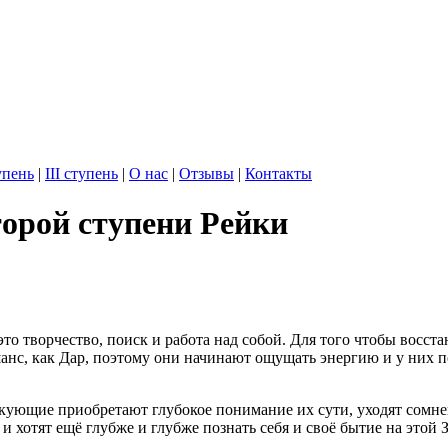
упень
|
III ступень
|
О нас
|
Отзывы
|
Контакты
торой ступени Рейки
это творчество, поиск и работа над собой. Для того чтобы восст
нс, как Дар, поэтому они начинают ощущать энергию и у них по
ющие приобретают глубокое понимание их сути, уходят сомнени
хотят ещё глубже и глубже познать себя и своё бытие на этой З