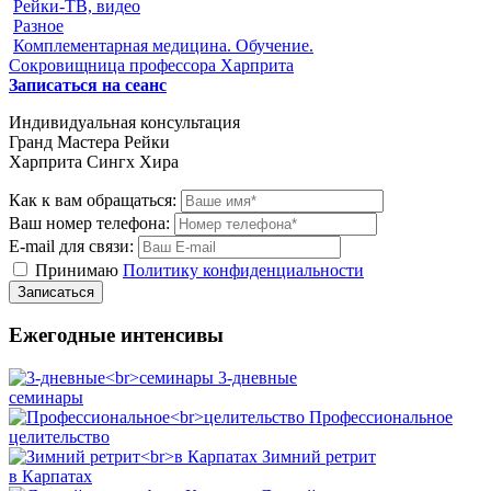
Рейки-ТВ, видео
Разное
Комплементарная медицина. Обучение.
Сокровищница профессора Харприта
Записаться на сеанс
Индивидуальная консультация
Гранд Мастера Рейки
Харприта Сингх Хира
Как к вам обращаться:
Ваш номер телефона:
E-mail для связи:
Принимаю
Политику конфиденциальности
Ежегодные интенсивы
3-дневные
семинары
Профессиональное
целительство
Зимний ретрит
в Карпатах