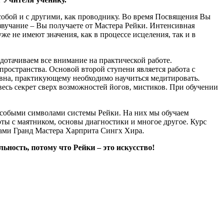
 собой и с другими, как проводнику. Во время Посвящения Вы
 звучание – Вы получаете от Мастера Рейки. Интенсивная
же не имеют значения, как в процессе исцеления, так и в
едотачиваем все внимание на практической работе.
пространства. Основой второй ступени является работа с
тивна, практикующему необходимо научиться медитировать.
весь секрет сверх возможностей йогов, мистиков. При обучении
 особыми символами системы Рейки. На них мы обучаем
ты с маятником, основы диагностики и многое другое. Курс
рами Гранд Мастера Харприта Сингх Хира.
ьность, потому что Рейки – это искусство!