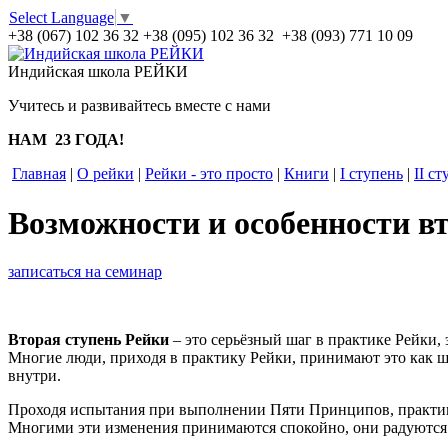
Select Language
▼
+38 (067) 102 36 32
+38 (095) 102 36 32 +38 (093) 771 10 09
Индийская школа РЕЙКИ
Учитесь и развивайтесь вместе с нами
НАМ 23 ГОДА!
Главная
|
О рейки
|
Рейки - это просто
|
Книги
|
I ступень
|
II ст
Возможности и особенности в
записаться на семинар
Вторая ступень Рейки
– это серьёзный шаг в практике Рейки, 
Многие люди, приходя в практику Рейки, принимают это как ша
внутри.
Проходя испытания при выполнении Пяти Принципов, практику
Многими эти изменения принимаются спокойно, они радуются и 