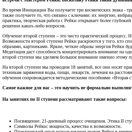
Во время Инициации Вы получаете три космических знака - три
также получаете то, что связано с ключами: их энергию, вибра
практика, творческая работа с Рейки открывает более глубокий 
решении каких-либо вопросов.
Обучение второй ступени – это чисто практический процесс. Н
Возможности второй ступени Рейки раскроются у того, кто спо
образами, картинками. Яркие, четкие образы энергия Рейки бу
Медитация даст способность концентрировать внимание на одно
второй ступени мы уделяем большое внимание именно этому п
На второй ступени мы проводим 18 занятий, все они носят пр
техникам заряжения воды, пищи, лекарств, лечения на расстоя
обучения сопровождается методическими пособиями «Вторая с
Самое важное для нас – это научить не формально выполнять
На занятиях по ІІ ступени рассматривают такие вопросы:
Посвящение. 21-дневный процесс очищения. Этика ІІ сту
Символы Рейки: мощность, качества и возможности.
Практический опыт использования знаков Рейки в течени