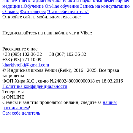
Энергетическая диагностика
Рейки и наука
Комплементарная
медицина.Обучение
On-line обучение
Запись на консультацию
Отзывы
Фотогалерея
"Сам себе целитель"
Откройте сайт в мобильном телефоне:
Подписывайтесь на наш паблик чат в Viber:
Расскажите о нас
+38 (095) 102-36-32 +38 (067) 102-36-32
+38 (093) 771 10 09
kharkivreiki@gmail.com
© Индийская школа Рейки (Reiki), 2016 - 2025. Все права
защищены
ФОП Хира Х.С., св-во №24802480000000018 от 18.03.2016
Политика конфиденциальности
Теперь мы
и ONLINE
Сеансы и занятия проводятся онлайн, следите за
нашим
расписанием
!
Сам себе целитель