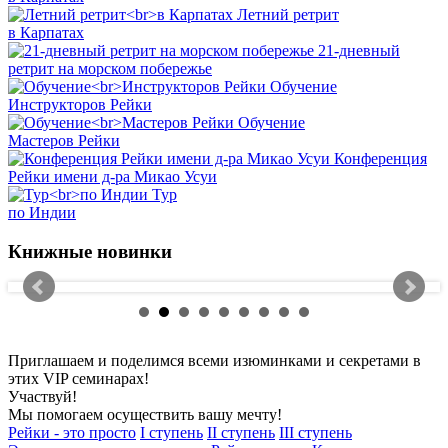
Летний ретрит
в Карпатах
21-дневный
ретрит на морском побережье
Обучение
Инструкторов Рейки
Обучение
Мастеров Рейки
Конференция
Рейки имени д-ра Микао Усуи
Тур
по Индии
Книжные новинки
Приглашаем и поделимся всеми изюминками и секретами в
этих VIP семинарах!
Участвуй!
Мы помогаем осуществить вашу мечту!
Рейки - это просто
I ступень
II ступень
III ступень