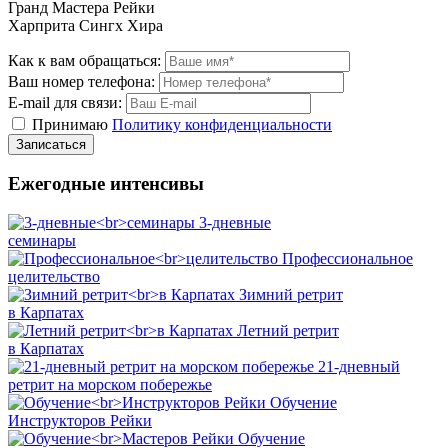
Гранд Мастера Рейки
Харприта Сингх Хира
Как к вам обращаться:
Ваш номер телефона:
E-mail для связи:
Принимаю
Политику конфиденциальности
Ежегодные интенсивы
3-дневные
семинары
Профессиональное
целительство
Зимний ретрит
в Карпатах
Летний ретрит
в Карпатах
21-дневный
ретрит на морском побережье
Обучение
Инструкторов Рейки
Обучение