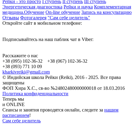
Рейки - это просто
I ступень
II ступень
III ступень
Энергетическая диагностика
Рейки и наука
Комплементарная
медицина.Обучение
On-line обучение
Запись на консультацию
Отзывы
Фотогалерея
"Сам себе целитель"
Откройте сайт в мобильном телефоне:
Подписывайтесь на наш паблик чат в Viber:
Расскажите о нас
+38 (095) 102-36-32 +38 (067) 102-36-32
+38 (093) 771 10 09
kharkivreiki@gmail.com
© Индийская школа Рейки (Reiki), 2016 - 2025. Все права
защищены
ФОП Хира Х.С., св-во №24802480000000018 от 18.03.2016
Политика конфиденциальности
Теперь мы
и ONLINE
Сеансы и занятия проводятся онлайн, следите за
нашим
расписанием
!
Сам себе целитель