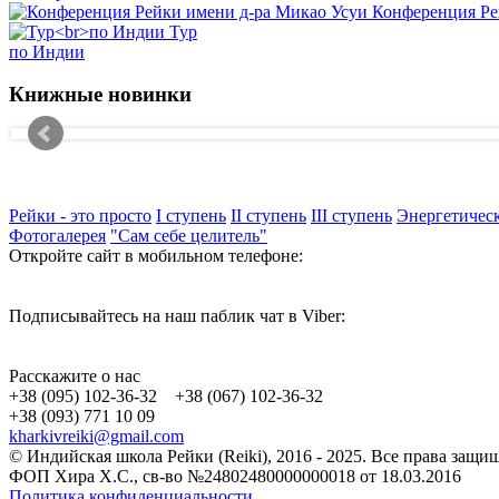
Конференция Ре
Тур
по Индии
Книжные новинки
Рейки - это просто
I ступень
II ступень
III ступень
Энергетическ
Фотогалерея
"Сам себе целитель"
Откройте сайт в мобильном телефоне:
Подписывайтесь на наш паблик чат в Viber:
Расскажите о нас
+38 (095) 102-36-32 +38 (067) 102-36-32
+38 (093) 771 10 09
kharkivreiki@gmail.com
© Индийская школа Рейки (Reiki), 2016 - 2025. Все права защ
ФОП Хира Х.С., св-во №24802480000000018 от 18.03.2016
Политика конфиденциальности