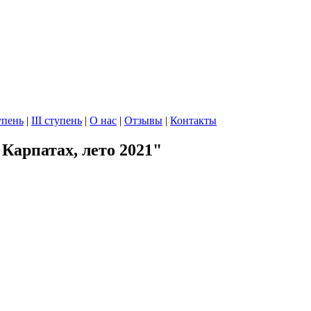
упень
|
III ступень
|
О нас
|
Отзывы
|
Контакты
Карпатах, лето 2021"