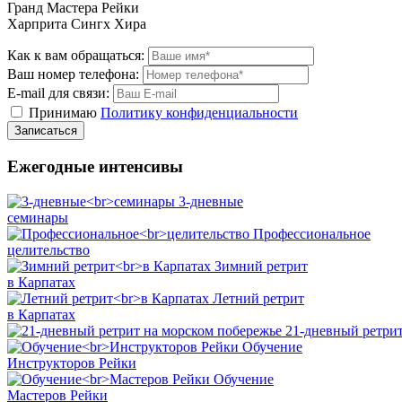
Гранд Мастера Рейки
Харприта Сингх Хира
Как к вам обращаться:
Ваш номер телефона:
E-mail для связи:
Принимаю
Политику конфиденциальности
Ежегодные интенсивы
3-дневные
семинары
Профессиональное
целительство
Зимний ретрит
в Карпатах
Летний ретрит
в Карпатах
21-дневный ретрит
Обучение
Инструкторов Рейки
Обучение
Мастеров Рейки