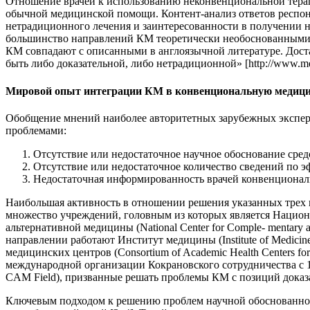
Отношение врачей к использованию неконвенциональной терапи
обычной медицинской помощи. Контент-анализ ответов респон
нетрадиционного лечения и заинтересованности в получении 
большинство направлений КМ теоретически необоснованными,
КМ совпадают с описанными в англоязычной литературе. Доста
быть либо доказательной, либо нетрадиционной» [http://www.medi
Мировой опыт интеграции КМ в конвенциональную медиц
Обобщение мнений наиболее авторитетных зарубежных экспер
проблемами:
Отсутствие или недостаточное научное обоснование сред
Отсутствие или недостаточное количество сведений по э
Недостаточная информированность врачей конвенционал
Наибольшая активность в отношении решения указанных трех 
множество учреждений, головным из которых является Национал
альтернативной медицины (National Center for Comple- mentar
направлении работают Институт медицины (Institute of Medic
медицинских центров (Consortium of Academic Health Centers f
международной организации Кокрановского сотрудничества с 
CAM Field), призванные решать проблемы КМ с позиций дока
Ключевым подходом к решению проблем научной обоснованности