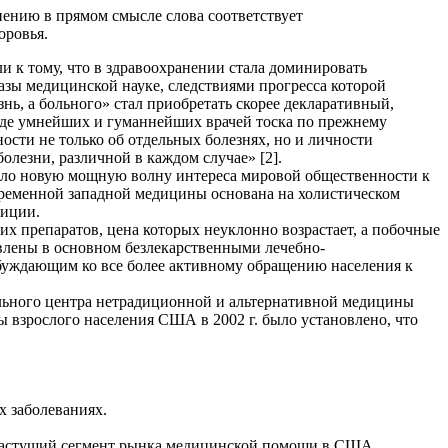
ению в прямом смысле слова соответствует
оровья.
и к тому, что в здравоохранении стала доминировать
азы медицинской науке, следствиями прогресса которой
ь, а больного» стал приобретать скорее декларативный,
реде умнейших и гуманнейших врачей тоска по прежнему
ости не только об отдельных болезнях, но и личности
олезни, различной в каждом случае» [2].
одило новую мощную волну интереса мировой общественности к
временной западной медицины основана на холистическом
зиции.
 препаратов, цена которых неуклонно возрастает, а побочные
авлены в основном безлекарственными лечебно-
буждающим ко все более активному обращению населения к
ьного центра нетрадиционной и альтернативной медицины
рты взрослого населения США в 2002 г. было установлено, что
 заболеваниях.
рорастущий сегмент рынка медицинской помощи в США