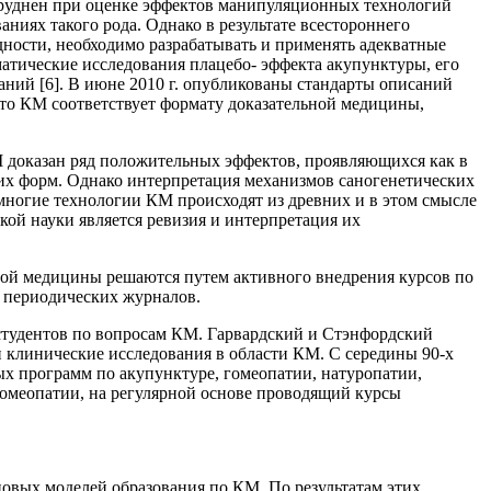
атруднен при оценке эффектов манипуляционных технологий
аниях такого рода. Однако в результате всестороннего
дности, необходимо разрабатывать и применять адекватные
атические исследования плацебо- эффекта акупунктуры, его
ваний [6]. В июне 2010 г. опубликованы стандарты описаний
то КМ соответствует формату доказательной медицины,
М доказан ряд положительных эффектов, проявляющихся как в
их форм. Однако интерпретация механизмов саногенетических
многие технологии КМ происходят из древних и в этом смысле
ой науки является ревизия и интерпретация их
ой медицины решаются путем активного внедрения курсов по
х периодических журналов.
 студентов по вопросам КМ. Гарвардский и Стэнфордский
 клинические исследования в области КМ. С середины 90-х
х программ по акупунктуре, гомеопатии, натуропатии,
омеопатии, на регулярной основе проводящий курсы
овых моделей образования по КМ. По результатам этих