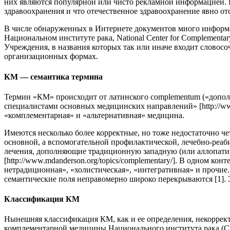
них являются популярной или чисто рекламной информацией. 
здравоохранения и что отечественное здравоохранение явно отс
В числе обнаруженных в Интернете документов много информа
Национальном институте рака, National Center for Complementar
Учреждения, в названия которых так или иначе входит словосо
организационных формах.
КМ — семантика термина
Термин «КМ» происходит от латинского complementum («дополн
специалистами основных медицинских направлений» [http://ww
«комплементарная» и «альтернативная» медицина.
Имеются несколько более корректные, но тоже недостаточно ч
основной, а вспомогательной профилактической, лечебно-реаб
лечения, дополняющие традиционную западную (или аллопат
[http://www.mdanderson.org/topics/complementary/]. В одном к
нетрадиционная», «холистическая», «интегративная» и прочие.
семантические поля неправомерно широко перекрываются [1].
Классификация КМ
Нынешняя классификация КМ, как и ее определения, некорректна.
комплементарной медицины Национального института рака (