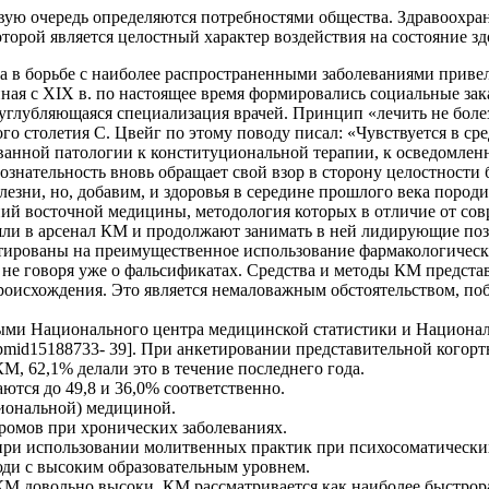
ую очередь определяются потребностями общества. Здравоохран
орой является целостный характер воздействия на состояние зд
а в борьбе с наиболее распространенными заболеваниями привел
ная с XIX в. по настоящее время формировались социальные зак
глубляющаяся специализация врачей. Принцип «лечить не болезн
го столетия С. Цвейг по этому поводу писал: «Чувствуется в с
ванной патологии к конституциональной терапии, к осведомленн
ознательность вновь обращает свой взор в сторону целостности б
олезни, но, добавим, и здоровья в середине прошлого века пор
ний восточной медицины, методология которых в отличие от со
ошли в арсенал КМ и продолжают занимать в ней лидирующие по
рованы на преимущественное использование фармакологических
 не говоря уже о фальсификатах. Средства и методы КМ предст
оисхождения. Это является немаловажным обстоятельством, по
ми Национального центра медицинской статистики и Национал
note-pmid15188733- 39]. При анкетировании представительной кого
М, 62,1% делали это в течение последнего года.
тся до 49,8 и 36,0% соответственно.
иональной) медициной.
ромов при хронических заболеваниях.
и использовании молитвенных практик при психосоматических
ди с высоким образовательным уровнем.
в КМ довольно высоки. КМ рассматривается как наиболее быст