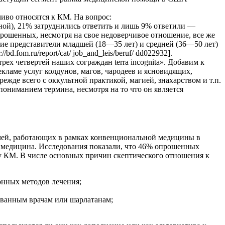
иво относятся к КМ. На вопрос:
ой), 21% затруднились ответить и лишь 9% ответили —
рошенных, несмотря на свое недоверчивое отношение, все же
ие представители младшей (18—35 лет) и средней (36—50 лет)
om.ru/report/cat/ job_and_leis/beruf/ dd022932].
ех четвертей наших сограждан terra incognita». Добавим к
екламе услуг колдунов, магов, чародеев и ясновидящих,
жде всего с оккультной практикой, магией, знахарством и т.п.
ониманием термина, несмотря на то что он является
 врачей, работающих в рамках конвенциональной медицины в
» медицина. Исследования показали, что 46% опрошенных
у КМ. В числе основных причин скептического отношения к
онных методов лечения;
ованным врачам или шарлатанам;