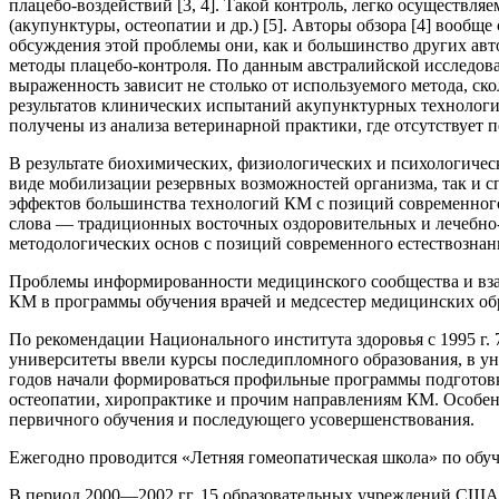
плацебо-воздействий [3, 4]. Такой контроль, легко осуществ
(акупунктуры, остеопатии и др.) [5]. Авторы обзора [4] вообще
обсуждения этой проблемы они, как и большинство других авто
методы плацебо-контроля. По данным австралийской исследова
выраженность зависит не столько от используемого метода, ск
результатов клинических испытаний акупунктурных технологи
получены из анализа ветеринарной практики, где отсутствует п
В результате биохимических, физиологических и психологиче
виде мобилизации резервных возможностей организма, так и 
эффектов большинства технологий КМ с позиций современного 
слова — традиционных восточных оздоровительных и лечебно-п
методологических основ с позиций современного естествознан
Проблемы информированности медицинского сообщества и вза
КМ в программы обучения врачей и медсестер медицинских об
По рекомендации Национального института здоровья с 1995 г
университеты ввели курсы последипломного образования, в у
годов начали формироваться профильные программы подготовки
остеопатии, хиропрактике и прочим направлениям КМ. Особен
первичного обучения и последующего усовершенствования.
Ежегодно проводится «Летняя гомеопатическая школа» по обу
В период 2000—2002 гг. 15 образовательных учреждений США 