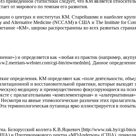
Из приведенной статистики следует, что КМ является относит
тает от мирового по темпам его развития.
ции о центрах и институтах КМ. Старейшими и наиболее крупн
y and Alternative Medicine (NCCAM) в США и The Institute for Co
четание «КМ», широко распространены во всех развитых странах
ение») и определяется как «любая из практик (например, акупу
w2.merriam-webster.com/cgi-bin/mwmednlm]. Данное определение
еткие определения. КМ определяют как «поле деятельности, объ
илитационной и восстановительной практики, которые выходят 
ическую) медицину и преимущественно фокусирующиеся на пси
онтексте с прилагательными «комплементарная» и «альтернативная
 Несмотря на явные этимологические различия этих прилагатель
 Эта терминологическая путаница ярко иллюстрируется в попы
 Белорусский коллега К.В.Яцкевич [http://www.rak.by/cgi-bin/ar
США) и Противоракового центра «MDAnderson» (США), привод