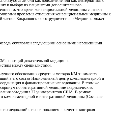
пользуются ли они как дополнение или как альтернатива к
 них к выбору их пациентами дополнительного
мешает то, что врачи конвенциональной медицины считают
коллегами проблемы отношения конвенциональной медицины к
ний членов Кокрановского сотрудничества: «Медицина может
 очередь обусловлен следующими основными нерешенными
 КМ с позиций доказательной медицины.
йствия между специалистами.
аучного обоснования средств и методов КМ занимается
ходящий в его состав Национальный центр комплементарной и
т координация и финансирование исследований. В этом же
онсорциум по интегративной медицине академических
ствования объединил 27 университетов США. В рамках
сти комплементарной и интегративной медицины (Cochrane
 исследований с использованием в качестве контроля