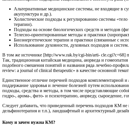
Альтернативные медицинские системы, не входящие в су
акупунктура и др.).
Холистические подходы к регулированию системы «тело 
терапии).
Подходы на основе биологических средств и методов (фито
Телесно-ориентированные методы и практики (хиропракти
Биоэнергетические терапии и практики (связанные с испол
Использование духовности, духовных подходов и систем.
В том же источнике [http://www.rak.by/cgi-bin/arti- cle.cgi?c
Так, традиционная китайская медицина, аюрведа и гомеопати
подобного смешения понятий и названия ряда лечебно-профил
review: a journal of clinical therapeutic» в качестве основной т
Единственное отличие перечней подходов комплементарной и а
поддержание здоровья и лечение болезней путем использовани
подходы, средства и методы, в том числе представляющие соб
гидро-, арома-, фито- и психотерапию, аюрведу, сыроедение, гом
Следует добавить, что приведенный перечень подходов КМ не 
дельфинотерапия и т.п.), ландшафтный и архитектурный дизай
Кому и зачем нужна КМ?