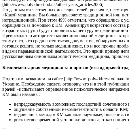
[http://www.polykhrest.od.ua/other/ years_articles2006].
По данным отечественных исследователей, россияне, несмотря 
«Какой медицине Вы больше доверяете: традиционной или не
нетрадиционной. При этом 49% отметили, что обращались к у
обращались за помощью к КМ. Анализируя возрастной состав 
возрастных групп будут пополнять клиентуру нетрадиционной мед
Превосходство авторитета конвенциональной медицины авторы ис
этому и то, что среди сотен тысяч документов, обнаруженных п
готовых решить не только медицинские, но и все прочие пробл
видами парамедицинской деятельности. Это яркий пример нега
русскоязычным синонимом холистической медицины, привлекат
Комплементарная медицина: за и против (взгляд врачей т
Под таким названием на сайте [http://www. poly- khrest.od.ua/
Украине. Необходимо сделать оговорку, что и в этой публика
врачей «испытывают определенное психологическое напряжени
КМ были названы:
непредсказуемость возможных последствий сочетанного
ощущение собственной некомпетентности в области КМ;
недоверие к методам КМ как «лженаучным»; опасения, с
риск несвоевременной установки диагноза, отказ пациен