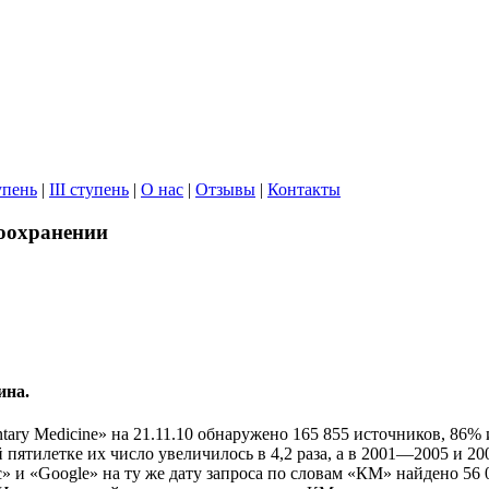
упень
|
III ступень
|
О нас
|
Отзывы
|
Контакты
оохранении
ина.
ry Medicine» на 21.11.10 обнаружено 165 855 источников, 86% и
 пятилетке их число увеличилось в 4,2 раза, а в 2001—2005 и 20
 и «Google» на ту же дату запроса по словам «КМ» найдено 56 0