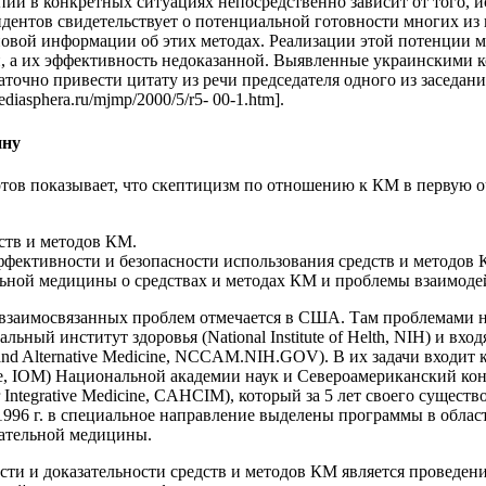
и в конкретных ситуациях непосредственно зависит от того, ис
дентов свидетельствует о потенциальной готовности многих из
новой информации об этих методах. Реализации этой потенции 
 а их эффективность недоказанной. Выявленные украинскими 
точно привести цитату из речи председателя одного из заседа
asphera.ru/mjmp/2000/5/r5- 00-1.htm].
ину
тов показывает, что скептицизм по отношению к КМ в первую
ств и методов КМ.
ффективности и безопасности использования средств и методов
ьной медицины о средствах и методах КМ и проблемы взаимоде
взаимосвязанных проблем отмечается в США. Там проблемами н
ьный институт здоровья (National Institute of Helth, NIH) и в
y and Alternative Medicine, NCCAM.NIH.GOV). В их задачи входи
ine, IOM) Национальной академии наук и Североамериканский к
or Integrative Medicine, CAHCIM), который за 5 лет своего суще
1996 г. в специальное направление выделены программы в обла
зательной медицины.
 и доказательности средств и методов КМ является проведение