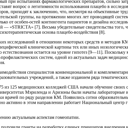
ляемый при испытаниях фармакологических препаратов, сильно з
 ставят вопрос о легитимности использования плацебо в исследов
ров, приходят к заключению, что, несмотря на объективные тру
тельской группы, на протяжении многих лет проводящей систем
олько от особен-остей контингента пациентов и дизайна исследо
й — «STRICTA» [7]. Весьма убедительные свидетельства того, ч
сихотерапевтическая основа плацебо-воздействия [8].
ских исследований в отношении некоторых средств и методов К
специфической клинической картины тех или иных нозологическ
естествознания остается на уровне гипотез [9—11]. Поскольку 
рофилактических систем, одной из актуальных задач медицинск
ия.
имодействия специалистов конвенциональной и комплементарн
разовательных учреждений, а также изданием ряда тематически
. 75 из 125 медицинских колледжей США начали обучение своих
ниверситетах Мэриленда и Аризоны были начаты лабораторные и
 врачей по ряду разделов КМ. Появились сотни образовательны
но активно в этом направлении работает Национальный центр г
чению актуальным аспектам гомеопатии.
получили гранты на разработку единых принципов внедрения н