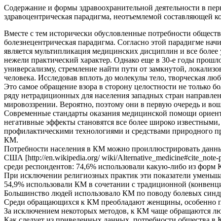
Содержание и формы здравоохранительной деятельности в перв
здравоцентрическая парадигма, неотъемлемой составляющей кот
Вместе с тем исторически обусловленные потребности обществ
болезнецентрическая парадигма. Согласно этой парадигме начи
является мультипликация медицинских дисциплин и все более у
нежели практический характер. Однако еще в 30-е годы прошло
универсализму, стремление найти пути от замкнутой, локализо
человека. Исследовав вплоть до молекулы тело, творческая люб
Это самое обращение взора в сторону целостности не только б
ряду нетрадиционных для населения западных стран направле
мировоззрении. Вероятно, поэтому они в первую очередь и в
Современные стандарты оказания медицинской помощи ориенти
негативные эффекты становятся все более широко известными,
профилактическими технологиями и средствами природного пр
КМ.
Потребности населения в КМ можно проиллюстрировать данны
США [http://en.wikipedia.org/ wiki/Alternative_medicine#cite_
среди респондентов: 74,6% использовали какую-либо из форм К
При исключении религиозных практик эти показатели уменьшаю
54,9% использовали КМ в сочетании с традиционной (конвенц
Большинство людей использовало КМ по поводу болевых синд
Среди обращающихся к КМ преобладают женщины, особенно пр
За исключением некоторых методов, к КМ чаще обращаются лю
Как следует из приведенных данных, потребности общества 