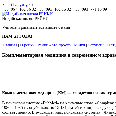
Select Language
▼
+38 (067) 102 36 32
+38 (095) 102 36 32 +38 (093) 771 10 09
Индийская школа РЕЙКИ
Учитесь и развивайтесь вместе с нами
НАМ 23 ГОДА!
Главная
|
О рейки
|
Рейки - это просто
|
Книги
|
I ступень
|
II ст
Комплементарная медицина в современном здрав
Комплементарная медицина (КМ) — «эпидемиология» терм
В поисковой системе «PubMed» на ключевые слова «Complementa
1980—1985 гг. опубликовано 12 131 статей и книг, в следующей
соответственно. В русскоязычных поисковых системах «Яндекс»