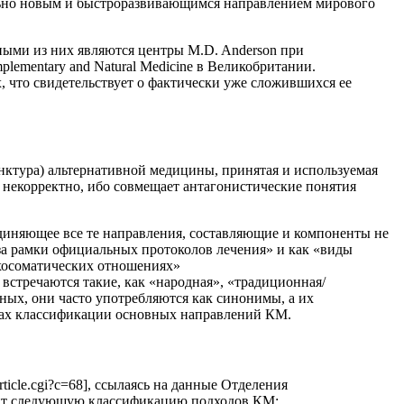
ельно новым и быстроразвивающимся направлением мирового
ыми из них являются центры M.D. Anderson при
mplementary and Natural Medicine в Великобритании.
, что свидетельствует о фактически уже сложившихся ее
нктура) альтернативной медицины, принятая и используемая
 некорректно, ибо совмещает антагонистические понятия
единяющее все те направления, составляющие и компоненты не
за рамки официальных протоколов лечения» и как «виды
хосоматических отношениях»
» встречаются такие, как «народная», «традиционная/
ных, они часто употребляются как синонимы, а их
тках классификации основных направлений КМ.
ticle.cgi?c=68], ссылаясь на данные Отделения
ит следующую классификацию подходов КМ: