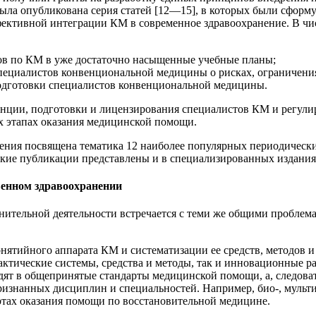
была опубликована серия статей [12—15], в которых были сфор
фективной интеграции КМ в современное здравоохранение. В чи
ов по КМ в уже достаточно насыщенные учебные планы;
пециалистов конвенциональной медицины о рисках, ограничени
подготовки специалистов конвенциональной медицины.
ции, подготовки и лицензирования специалистов КМ и регулир
 этапах оказания медицинской помощи.
ния посвящена тематика 12 наиболее популярных периодически
ские публикации представлены и в специализированных издани
венном здравоохранении
тельной деятельности встречается с теми же общими проблемам
нятийного аппарата КМ и систематизации ее средств, методов 
ктические системы, средства и методы, так и инновационные ра
дят в общепринятые стандарты медицинской помощи, а, следова
ризнанных дисциплин и специальностей. Например, био-, мульти
артах оказания помощи по восстановительной медицине.