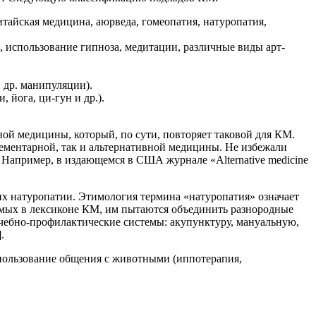
айская медицина, аюрведа, гомеопатия, натуропатия,
 использование гипноза, медитации, различные виды арт-
 др. манипуляции).
 йога, ци-гун и др.).
ивной медицины, который, по сути, повторяет таковой для КМ.
ементарной, так и альтернативной медицины. Не избежали
Например, в издающемся в США журнале «Alternative medicine
х натуропатии. Этимология термина «натуропатия» означает
емых в лексиконе КМ, им пытаются объединить разнородные
ечебно-профилактические системы: акупунктуру, мануальную,
.
спользование общения с животными (иппотерапия,