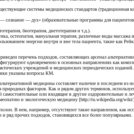
ществующие системы медицинских стандартов (традиционная кит
— сознание — дух» (образовательные программы для пациентов,
терапия, биотерапия, диетотерапия и т.д.).
ка, остеопатия, мануальная терапия, различные виды массажа и
ьзованием энергии внутри и вне тела пациента, такие как Рейки,
=68] приведен перечень подходов, составляющих арсенал альтернат
я фигурируют одновременно в основных направлениях как компл
актических учреждений и медицинских периодических изданий. 
ематики указаны вопросы КМ.
льтернативной медицины составляет наличие в последнем из ни
я природных факторов. Как и рядом других терминов, использу
ой самостоятельные или входящие в другие оздоровительные и л
еопатию и экологическую медицину [http://ru.wikipedia.org/wiki/]
полон. В нем, например, отсутствуют такие направления, как и
н и ряд прочих подходов, становящихся все более популярными.