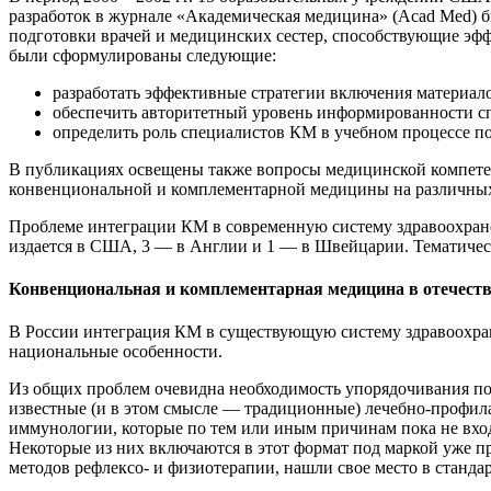
разработок в журнале «Академическая медицина» (Acad Med) 
подготовки врачей и медицинских сестер, способствующие эф
были сформулированы следующие:
разработать эффективные стратегии включения материал
обеспечить авторитетный уровень информированности с
определить роль специалистов КМ в учебном процессе 
В публикациях освещены также вопросы медицинской компетен
конвенциональной и комплементарной медицины на различных
Проблеме интеграции КМ в современную систему здравоохране
издается в США, 3 — в Англии и 1 — в Швейцарии. Тематиче
Конвенциональная и комплементарная медицина в отечест
В России интеграция КМ в существующую систему здравоохрани
национальные особенности.
Из общих проблем очевидна необходимость упорядочивания по
известные (и в этом смысле — традиционные) лечебно-профила
иммунологии, которые по тем или иным причинам пока не вхо
Некоторые из них включаются в этот формат под маркой уже п
методов рефлексо- и физиотерапии, нашли свое место в станд