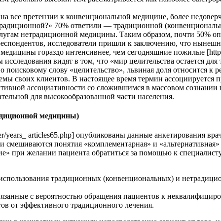
на все претензии к конвенциональной медицине, более недоверч
традиционной?» 70% ответили — традиционной (конвенциональн
слугам нетрадиционной медицины. Таким образом, почти 50% оп
респондентов, исследователи пришли к заключению, что нынешн
ицины гораздо интенсивнее, чем сегодняшние пожилые [http://bd.f
следования видят в том, что «мир целительства остается для тр
о поисковому слову «целительство», львиная доля относится к р
емы своих клиентов. В настоящее время термин ассоциируется пре
тивной ассоциативности со сложившимся в массовом сознании п
ельной для высокообразованной части населения.
радиционной медицины)
other/years_ articles65.php] опубликованы данные анкетирования
ции смешиваются понятия «комплементарная» и «альтернативная
е» при желании пациента обратиться за помощью к специалист
 использования традиционных (конвенциональных) и нетрадици
вязанные с вероятностью обращения пациентов к неквалифицир
тов от эффективного традиционного лечения.