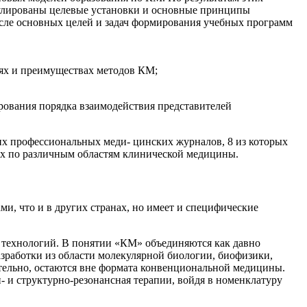
мулированы целевые установки и основные принципы
сле основных целей и задач формирования учебных программ
ях и преимуществах методов КМ;
ования порядка взаимодействия представителей
х профессиональных меди- цинских журналов, 8 из которых
ях по различным областям клинической медицины.
и, что и в других странах, но имеет и специфические
и технологий. В понятии «КМ» объединяются как давно
зработки из области молекулярной биологии, биофизики,
тельно, остаются вне формата конвенциональной медицины.
- и структурно-резонансная терапии, войдя в номенклатуру