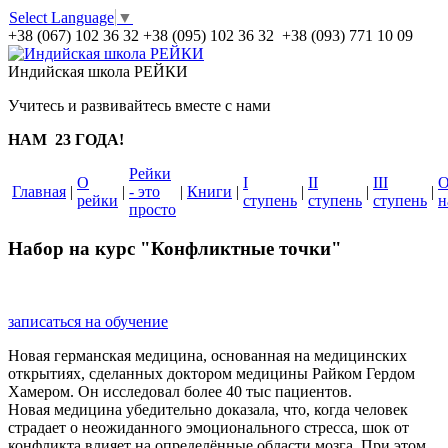
Select Language
▼
+38 (067) 102 36 32
+38 (095) 102 36 32 +38 (093) 771 10 09
Индийская школа РЕЙКИ
Учитесь и развивайтесь вместе с нами
НАМ 23 ГОДА!
Рейки
О
I
II
III
Главная
|
|
- это
|
Книги
|
|
|
|
рейки
ступень
ступень
ступень
н
просто
Набор на курс "Конфликтные точки"
записаться на обучение
Новая германская медицина, основанная на медицинских
открытиях, сделанных доктором медицины Райком Гердом
Хамером. Он исследовал более 40 тыс пациентов.
Новая медицина убедительно доказала, что, когда человек
страдает о неожиданного эмоционального стресса, шок от
конфликта влияет на определённые области мозга. При этом