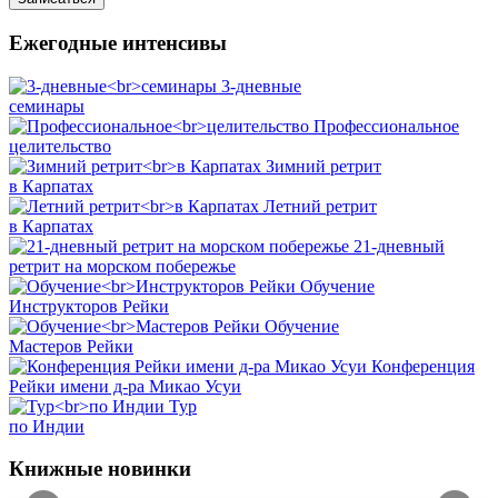
Ежегодные интенсивы
3-дневные
семинары
Профессиональное
целительство
Зимний ретрит
в Карпатах
Летний ретрит
в Карпатах
21-дневный
ретрит на морском побережье
Обучение
Инструкторов Рейки
Обучение
Мастеров Рейки
Конференция
Рейки имени д-ра Микао Усуи
Тур
по Индии
Книжные новинки