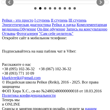
Рейки - это просто
I ступень
II ступень
III ступень
Энергетическая диагностика
Рейки и наука
Комплементарная
медицина.Обучение
On-line обучение
Запись на консультацию
Отзывы
Фотогалерея
"Сам себе целитель"
Откройте сайт в мобильном телефоне:
Подписывайтесь на наш паблик чат в Viber:
Расскажите о нас
+38 (095) 102-36-32 +38 (067) 102-36-32
+38 (093) 771 10 09
kharkivreiki@gmail.com
© Индийская школа Рейки (Reiki), 2016 - 2025. Все права
защищены
ФОП Хира Х.С., св-во №24802480000000018 от 18.03.2016
Политика конфиденциальности
Теперь мы
и ONLINE
Сеансы и занятия проводятся онлайн, следите за
нашим