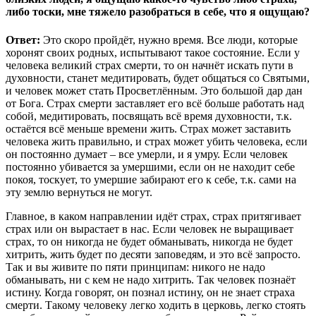
либо тоски, мне тяжело разобраться в себе, что я ощущаю?
Ответ:
Это скоро пройдёт, нужно время. Все люди, которые
хоронят своих родных, испытывают такое состояние. Если у
человека великий страх смерти, то он начнёт искать пути в
духовности, станет медитировать, будет общаться со Святыми,
и человек может стать Просветлённым. Это большой дар дан
от Бога. Страх смерти заставляет его всё больше работать над
собой, медитировать, посвящать всё время духовности, т.к.
остаётся всё меньше времени жить. Страх может заставить
человека жить правильно, и страх может убить человека, если
он постоянно думает – все умерли, и я умру. Если человек
постоянно убивается за умершими, если он не находит себе
покоя, тоскует, то умершие забирают его к себе, т.к. сами на
эту землю вернуться не могут.
Главное, в каком направлении идёт страх, страх притягивает
страх или он вырастает в нас. Если человек не выращивает
страх, то он никогда не будет обманывать, никогда не будет
хитрить, жить будет по десяти заповедям, и это всё запросто.
Так и вы живите по пяти принципам: никого не надо
обманывать, ни с кем не надо хитрить. Так человек познаёт
истину. Когда говорят, он познал истину, он не знает страха
смерти. Такому человеку легко ходить в церковь, легко стоять