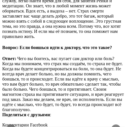
службу, легко найти время для себя, для занятия Рейки и
медитации. Он знает, что в любой момент жизнь может
оборваться. Вдох есть, а выдоха – нет. Страх смерти
заставляет вас чаще делать добро, это тот багаж, который
можно взять с собой в следующее воплощение. Это грустная
тема, но это правда, а она нужна всем. Потому что, все хотят
познать истину. И если мы её познаем, то она поможет нам
правильно жить.
Вопрос: Если боишься идти к доктору, что это такое?
Ответ:
Чего вы боитесь, вас пугает сам доктор или боль?
Когда мы понимаем, что страх мы создаём, то страха не будет.
Когда вы будете концентрироваться на боли, то она будет. Не
всегда врач делает больно, но вы должны помнить, чего
боишься, то и происходит. Если вы идёте к врачу с мыслью,
что вам будет больно, то врач обязательно сделает так, чтобы
было больно. Чего боишься, то и притягивает. Своим
магнитом страха вы притягиваете ситуацию, и врач реагирует
под заказ. Заказ мы делаем, не врач, он исполнитель. Если вы
идёте с мыслью, что будет, то будет, то всегда происходит всё
благополучно.
Поделиться с друзьями
:
Комментарии Facebook