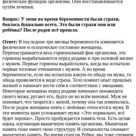
физические функции организма. Они восстанавливаются
путём лечения.
Вопрос: У меня во время беременности были страхи,
боялась буквально всего. Это были страхи мои или
ребёнка? После родов всё прошло.
Ответ:
В последние три месяца беременности изменяется
физическое и психическое состояние женщины.
Перенастраивается весь гормональный фон организма, эти
гормоны вырабатываются перед родами и при половой жизни
с мужем. Первые гормоны выработались, когда вы испытали
первые половые отношения с мужем. А во время
беременности, если вы испытали какую-то обиду на мужа, то
обида проявляется в виде страха. Тело помнит опыт прошлых
жизней и начинает вести себя в соответствии с эмоциями.
Некоторые женщины перед родами начинают ненавидеть
своего мужа, ругают его, будто он во всём виноват. Муж не
понимает, что творится с женой, почему она так изменилась.
После родов женщина опять с любовью относится к мужу. В
эти моменты врач успокаивает мужа: «Это нормально, всё
будет хорошо». Просто пробуждается память тела. Есть целая
наука, изучающая мышечную память организма. Мышечная
память тоже имеет свою структуру. И специалисты снимают
мышечную память. Во время сеансов Рейки, мы тоже снимаем