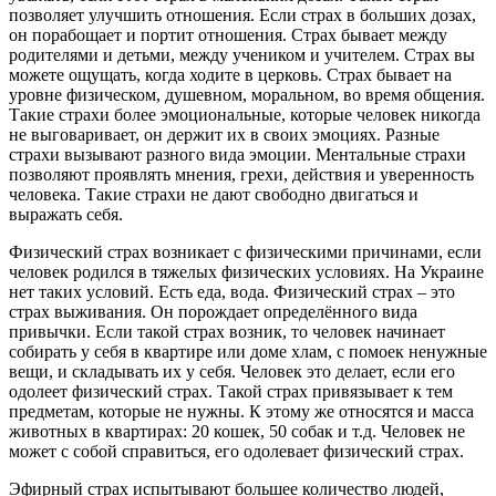
позволяет улучшить отношения. Если страх в больших дозах,
он порабощает и портит отношения. Страх бывает между
родителями и детьми, между учеником и учителем. Страх вы
можете ощущать, когда ходите в церковь. Страх бывает на
уровне физическом, душевном, моральном, во время общения.
Такие страхи более эмоциональные, которые человек никогда
не выговаривает, он держит их в своих эмоциях. Разные
страхи вызывают разного вида эмоции. Ментальные страхи
позволяют проявлять мнения, грехи, действия и уверенность
человека. Такие страхи не дают свободно двигаться и
выражать себя.
Физический страх возникает с физическими причинами, если
человек родился в тяжелых физических условиях. На Украине
нет таких условий. Есть еда, вода. Физический страх – это
страх выживания. Он порождает определённого вида
привычки. Если такой страх возник, то человек начинает
собирать у себя в квартире или доме хлам, с помоек ненужные
вещи, и складывать их у себя. Человек это делает, если его
одолеет физический страх. Такой страх привязывает к тем
предметам, которые не нужны. К этому же относятся и масса
животных в квартирах: 20 кошек, 50 собак и т.д. Человек не
может с собой справиться, его одолевает физический страх.
Эфирный страх испытывают большее количество людей,