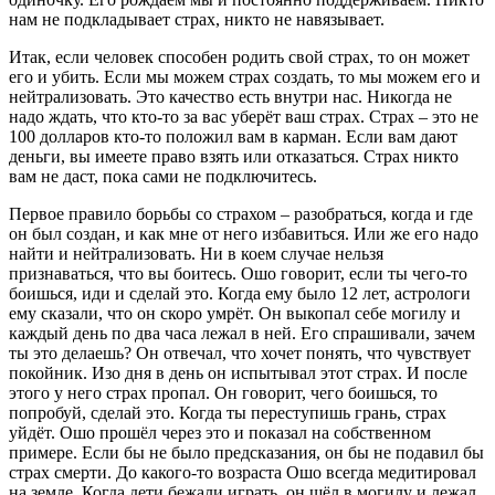
нам не подкладывает страх, никто не навязывает.
Итак, если человек способен родить свой страх, то он может
его и убить. Если мы можем страх создать, то мы можем его и
нейтрализовать. Это качество есть внутри нас. Никогда не
надо ждать, что кто-то за вас уберёт ваш страх. Страх – это не
100 долларов кто-то положил вам в карман. Если вам дают
деньги, вы имеете право взять или отказаться. Страх никто
вам не даст, пока сами не подключитесь.
Первое правило борьбы со страхом – разобраться, когда и где
он был создан, и как мне от него избавиться. Или же его надо
найти и нейтрализовать. Ни в коем случае нельзя
признаваться, что вы боитесь. Ошо говорит, если ты чего-то
боишься, иди и сделай это. Когда ему было 12 лет, астрологи
ему сказали, что он скоро умрёт. Он выкопал себе могилу и
каждый день по два часа лежал в ней. Его спрашивали, зачем
ты это делаешь? Он отвечал, что хочет понять, что чувствует
покойник. Изо дня в день он испытывал этот страх. И после
этого у него страх пропал. Он говорит, чего боишься, то
попробуй, сделай это. Когда ты переступишь грань, страх
уйдёт. Ошо прошёл через это и показал на собственном
примере. Если бы не было предсказания, он бы не подавил бы
страх смерти. До какого-то возраста Ошо всегда медитировал
на земле. Когда дети бежали играть, он шёл в могилу и лежал