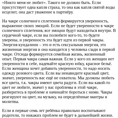
«Никто меня не любит». Такого не должно быть. Если
присутствует одна капля страха, то она как капля святой воды
исцелит, она даст уважение к партнёру.
На чакре солнечного сплетения формируется уверенность,
выражение своих эмоций. Если не будет уверенности в чакре
солнечного сплетения, все эмоции будут находиться внутри. В
сердечной чакре, если вы полюбите кого-то, то будете
уверены, и уверенность эта будет идти из первой чакры.
Энергия кундалини – это и есть сексуальная энергия, это
жизненная энергия и она находится у человека сзади в первой
чакре. Отсюда формируется семейная жизнь, жизненный
опыт. Первая чакра самая важная. Если у кого их женщин нет
уверенности в себе, надевайте красную юбку, красное бельё.
Если женщина хочет добавить уверенности, то надо носить
одежду розового цвета. Если вы ненавидите красный цвет,
значит, уверенность вас ещё не охватила. Мы должны любить
все цвета, т.к. чакры имеют цвета радуги. Если вы какой-то
цвет не любите, значит у вас проблемы в этой чакре,
разберитесь в проблеме и начинайте бороться с ними. Чакры
реагируют на цвет, на музыку, на определённые мантры и
молитвы.
Если в первые семь лет ребёнка правильно воспитывают
родители, то никаких проблем не будет в дальнейшей жизни.