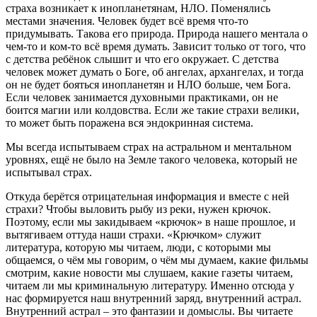
страха возникает к инопланетянам, НЛО. Поменялись
местами значения. Человек будет всё время что-то
придумывать. Такова его природа. Природа нашего ментала о
чем-то и ком-то всё время думать. Зависит только от того, что
с детства ребёнок слышит и что его окружает. С детства
человек может думать о Боге, об ангелах, архангелах, и тогда
он не будет бояться инопланетян и НЛО больше, чем Бога.
Если человек занимается духовными практиками, он не
боится магии или колдовства. Если же такие страхи велики,
то может быть поражена вся эндокринная система.
Мы всегда испытываем страх на астральном и ментальном
уровнях, ещё не было на Земле такого человека, который не
испытывал страх.
Откуда берётся отрицательная информация и вместе с ней
страхи? Чтобы выловить рыбу из реки, нужен крючок.
Поэтому, если мы закидываем «крючок» в наше прошлое, и
вытягиваем оттуда наши страхи. «Крючком» служит
литература, которую мы читаем, люди, с которыми мы
общаемся, о чём мы говорим, о чём мы думаем, какие фильмы
смотрим, какие новости мы слушаем, какие газеты читаем,
читаем ли мы криминальную литературу. Именно отсюда у
нас формируется наш внутренний заряд, внутренний астрал.
Внутренний астрал – это фантазии и домыслы. Вы читаете