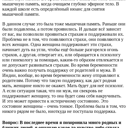
мышечную память, когда очищаем глубоко эфирное тело. В
каждой школе есть определённый нюанс для снятия
мышечной памяти.
В данном случае это была тоже мышечная память. Раньше они
были подавлены, а потом проявились. И дальше всё зависит
от вас, вы позволили проявиться страхам и поддерживали их.
Проблема не в том, что появляются страхи, они появляются у
всех женщин. Одна женщина поддерживает эти страхи,
начинает дуть на угли, чтобы ещё больше разгорелся огонь
страхов, а другая, отвергает их, или обращается к психологу
или гинекологу за помощью, каким-то образом отвлекается и
не допускает развиваться страхам. Во время беременности
очень важно получать поддержку от родителей и мужа. В
Индии, вообще, во время беременности жену отправляют к
родителям. Потому что такую поддержку, как даст родная
мать, женщине никто не окажет. Мать будет для неё психолог.
А если ситуация такая, что ни муж, ни свекровь не
поддерживает женщину, то она будет сама себя накручивать.
И это может привести к истеричному состоянию. Это
состояние женщины – очень тонкое. Проблема была в том, что
никого рядом не было, ниоткуда не поступала поддержка.
Вопрос: В последнее время я похоронила много родных и
близких людей, я ощущаю какое-то чувство либо страха,