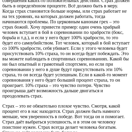
совершения каких-то положительных действий. Страх должен
быть в определённом проценте. Всё должно быть в меру.
Когда страх становится больше нормы, или страх работает не
на тех уровнях, на которых должен работать, тогда
начинаются проблемы. По церковным канонам грех – это
страх божий. Хочу привести пример: один очень храбрый
человек вступает в бой в соревновании по храбрости (бокс,
борьба и т.д.), и если у него будет 100% храбрости, то это
будет его самоубийством. Тот человек, который в бой вступает
со 100% храбрости, себя убивает. Если у этого человека будет
присутствовать 10% страха, то он всегда будет побеждать. Это
вы можете наблюдать в спортивных соревнованиях. Какой бы
ни был опытный и грамотный спортсмен, но если при
соревновании у него в душе будут присутствовать эти 10%
страха, то он всегда будет успешным. Если в какой-то момент
соревнования у него будет больший процент страха, то он
проиграет. 10% страха – это чувство потери. Чувство
проигрыша даёт возможность дальше двигаться и
преодолевать страх.
Страх – это не обязательно плохое чувство. Смотря, какой
процент его в нас находится. Страх должен быть намного
меньше, чем уверенность в победе. Вот тогда он и помогает.
Страх даёт выбраться успешность, и в этом он человеку
поистине нужен. Страх всегда делает человека богатым.