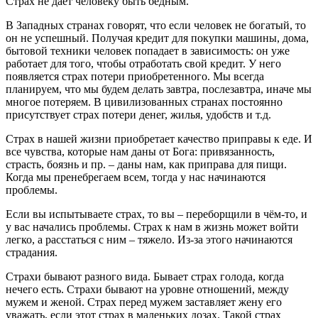
Страх не даёт человеку быть бедным.
В Западных странах говорят, что если человек не богатый, то
он не успешный. Получая кредит для покупки машины, дома,
бытовой техники человек попадает в зависимость: он уже
работает для того, чтобы отработать свой кредит. У него
появляется страх потери приобретенного. Мы всегда
планируем, что мы будем делать завтра, послезавтра, иначе мы
многое потеряем. В цивилизованных странах постоянно
присутствует страх потери денег, жилья, удобств и т.д.
Страх в нашей жизни приобретает качество приправы к еде. И
все чувства, которые нам даны от Бога: привязанность,
страсть, боязнь и пр. – даны нам, как приправа для пищи.
Когда мы пренебрегаем всем, тогда у нас начинаются
проблемы.
Если вы испытываете страх, то вы – переборщили в чём-то, и
у вас начались проблемы. Страх к нам в жизнь может войти
легко, а расстаться с ним – тяжело. Из-за этого начинаются
страдания.
Страхи бывают разного вида. Бывает страх голода, когда
нечего есть. Страхи бывают на уровне отношений, между
мужем и женой. Страх перед мужем заставляет жену его
уважать, если этот страх в маленьких дозах. Такой страх