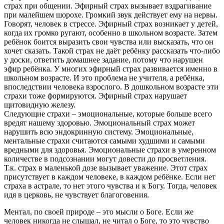
страх при общении. Эфирный страх вызывает вздрагивание
при малейшем шорохе. Громкий звук действует ему на нервы.
Говорят, человек в стрессе. Эфирный страх возникает у детей,
когда их громко ругают, особенно в школьном возрасте. Затем
ребёнок боится выразить свои чувства или высказать, что он
хочет сказать. Такой страх не даёт ребёнку рассказать что-либо
у доски, ответить домашнее задание, потому что нарушен
эфир ребёнка. У многих эфирный страх развивается именно в
школьном возрасте. И это проблема не учителя, а ребёнка,
впоследствии человека взрослого. В дошкольном возрасте эти
страхи тоже формируются. Эфирный страх нарушает
щитовидную железу.
Следующие страхи – эмоциональные, которые больше всего
вредят нашему здоровью. Эмоциональный страх может
нарушить всю эндокринную систему. Эмоциональные,
ментальные страхи считаются самыми худшими и самыми
вредными для здоровья. Эмоциональные страхи в умеренном
количестве в подсознании могут довести до просветления.
Т.к. страх в маленькой дозе вызывает уважение. Этот страх
присутствует в каждом человеке, в каждом ребёнке. Если нет
страха в астрале, то нет этого чувства и к Богу. Тогда, человек
идя в церковь, не чувствует благоговения.
Ментал, по своей природе – это мысли о Боге. Если же
человек никогда не слышал, не читал о Боге, то это чувство