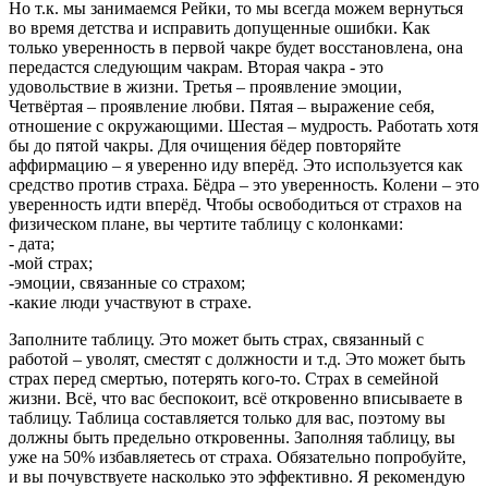
Но т.к. мы занимаемся Рейки, то мы всегда можем вернуться
во время детства и исправить допущенные ошибки. Как
только уверенность в первой чакре будет восстановлена, она
передастся следующим чакрам. Вторая чакра - это
удовольствие в жизни. Третья – проявление эмоции,
Четвёртая – проявление любви. Пятая – выражение себя,
отношение с окружающими. Шестая – мудрость. Работать хотя
бы до пятой чакры. Для очищения бёдер повторяйте
аффирмацию – я уверенно иду вперёд. Это используется как
средство против страха. Бёдра – это уверенность. Колени – это
уверенность идти вперёд. Чтобы освободиться от страхов на
физическом плане, вы чертите таблицу с колонками:
- дата;
-мой страх;
-эмоции, связанные со страхом;
-какие люди участвуют в страхе.
Заполните таблицу. Это может быть страх, связанный с
работой – уволят, сместят с должности и т.д. Это может быть
страх перед смертью, потерять кого-то. Страх в семейной
жизни. Всё, что вас беспокоит, всё откровенно вписываете в
таблицу. Таблица составляется только для вас, поэтому вы
должны быть предельно откровенны. Заполняя таблицу, вы
уже на 50% избавляетесь от страха. Обязательно попробуйте,
и вы почувствуете насколько это эффективно. Я рекомендую