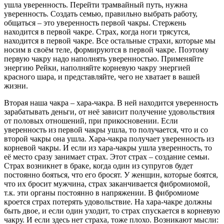
ушла уверенность. Перейти трамвайный путь, нужна
уверенность. Создать семью, правильно выбрать работу,
общаться – это уверенность первой чакры. Стержень
находится в первой чакре. Страх, когда ноги трясутся,
находится в первой чакре. Все остальные страхи, которые мы
носим в своём теле, формируются в первой чакре. Поэтому
первую чакру надо наполнять уверенностью. Применяйте
энергию Рейки, наполняйте корневую чакру энергией
красного шара, и представляйте, чего не хватает в вашей
жизни.
Вторая наша чакра – хара-чакра. В ней находится уверенность
зарабатывать деньги, от неё зависит получение удовольствия
от половых отношений, при прикосновении. Если
уверенность из первой чакры ушла, то получается, что и со
второй чакры она ушла. Хара-чакра получает уверенность из
корневой чакры. И если из хара-чакры ушла уверенность, то
её место сразу занимает страх. Этот страх – создание семьи.
Страх возникнет в браке, когда один из супругов будет
постоянно бояться, что его бросят. У женщин, которые боятся,
что их бросит мужчина, страх заканчивается фибромиомой,
т.к. эти органы постоянно в напряжении. В фибромиоме
кроется страх потерять удовольствие. На хара-чакре должны
быть двое, и если один уходит, то страх спускается в корневую
чакру. И если здесь нет страха, тоже плохо. Возникают мысли: