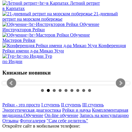
Летний ретрит
в Карпатах
21-дневный
ретрит на морском побережье
Обучение
Инструкторов Рейки
Обучение
Мастеров Рейки
Конференция
Рейки имени д-ра Микао Усуи
Тур
по Индии
Книжные новинки
Рейки - это просто
I ступень
II ступень
III ступень
Энергетическая диагностика
Рейки и наука
Комплементарная
медицина.Обучение
On-line обучение
Запись на консультацию
Отзывы
Фотогалерея
"Сам себе целитель"
Откройте сайт в мобильном телефоне: