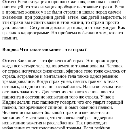
Ответ:
Если ситуация в прошлых жизнях, совпала с вашей
настоящей, то эта ситуация пробудит настоящие страхи. Если
в прошлых жизнях у вас были страхи: в школе перед сдачей
экзаменов, при рождении детей, затем, как детей вырастить, и
эти страхи вы испытывали в этой жизни, то страхи просто
усиливались. Ситуация доходит до пика, и страхи уходят. Как
график в кардиограмме. Но проблема всё-таки в том, кто это
помнит.
Вопрос: Что такое заикание – это страх?
Ответ:
Заикание – это физический страх. Это происходит,
когда все четыре тела одновременно травмированы. Человек
от страха испугался физически, эфирное тело тоже сжалось от
страха, астральное и ментальное тела также одновременно
травмировались. Когда страх ушел, память травмы в телах
осталась, и одно из тел не расслабилось. На физическом теле
осталась зажатость. Для лечения стараются снова ввести
пациента в состояние испытания того же страха. У нас в
Индии делали так: пациенту говорят, что его ударят горящей
палкой, поворачивают спиной, и бьют обычной палкой.
Человек испытывает большой страх и излечивается от
заикания. Смысл таков, что человека ещё раз подвергли
испытанию зажатия и расслабления. Так происходит
избавление от психологической травмы. Если ребёнок