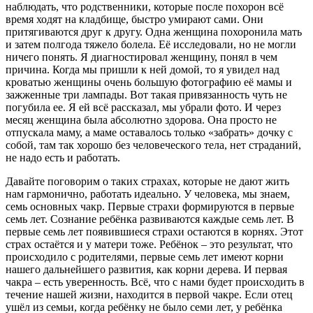
наблюдать, что родственники, которые после похорон всё
время ходят на кладбище, быстро умирают сами. Они
притягиваются друг к другу. Одна женщина похоронила мать
и затем полгода тяжело болела. Её исследовали, но не могли
ничего понять. Я диагностировал женщину, понял в чем
причина. Когда мы пришли к ней домой, то я увидел над
кроватью женщины очень большую фотографию её мамы и
зажженные три лампады. Вот такая привязанность чуть не
погубила ее. Я ей всё рассказал, мы убрали фото. И через
месяц женщина была абсолютно здорова. Она просто не
отпускала маму, а маме оставалось только «забрать» дочку с
собой, там так хорошо без человеческого тела, нет страданий,
не надо есть и работать.
Давайте поговорим о таких страхах, которые не дают жить
нам гармонично, работать идеально. У человека, мы знаем,
семь основных чакр. Первые страхи формируются в первые
семь лет. Сознание ребёнка развиваются каждые семь лет. В
первые семь лет появившиеся страхи остаются в корнях. Этот
страх остаётся и у матери тоже. Ребёнок – это результат, что
происходило с родителями, первые семь лет имеют корни
нашего дальнейшего развития, как корни дерева. И первая
чакра – есть уверенность. Всё, что с нами будет происходить в
течение нашей жизни, находится в первой чакре. Если отец
ушёл из семьи, когда ребёнку не было семи лет, у ребёнка