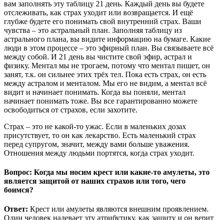
вам заполнять эту таблицу 21 день. Каждый день вы будете
отслеживать, как страх уходит или возвращается. И ещё
глубже будете его понимать свой внутренний страх. Ваши
чувства – это астральный план. Заполняя таблицу из
астрального плана, вы видите информацию на бумаге. Какие
люди в этом процессе – это эфирный план. Вы связываете всё
между собой. И 21 день вы чистите свой эфир, астрал и
физику. Ментал мы не трогаем, потому что ментал пишет, он
занят, т.к. он сильнее этих трёх тел. Пока есть страх, он есть
между астралом и менталом. Мы его не видим, а ментал всё
видит и начинает понимать. Когда вы поняли, ментал
начинает понимать тоже. Вы все гарантированно можете
освободиться от страхов, если захотите.
Страх – это не какой-то ужас. Если в маленьких дозах
присутствует, то он как лекарство. Есть маленький страх
перед супругом, значит, между вами больше уважения.
Отношения между людьми портятся, когда страх уходит.
Вопрос: Когда мы носим крест или какие-то амулеты, это
является защитой от наших страхов или того, чего
боимся?
Ответ:
Крест или амулеты являются внешним проявлением.
Один человек надевает эту атрибутику, как защиту и он верит