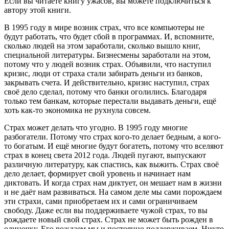
Если вы читаете книгу ужасов, вы можете подключиться к
автору этой книги.
В 1995 году в мире возник страх, что все компьютеры не
будут работать, что будет сбой в программах. И, вспомните,
сколько людей на этом заработали, сколько вышло книг,
специальной литературы. Бизнесмены заработали на этом,
потому что у людей возник страх. Объявили, что наступил
кризис, люди от страха стали забирать деньги из банков,
закрывать счета. И действительно, кризис наступил, страх
своё дело сделал, потому что банки оголились. Благодаря
только тем банкам, которые перестали выдавать деньги, ещё
хоть как-то экономика не рухнула совсем.
Страх может делать что угодно. В 1995 году многие
разбогатели. Потому что страх кого-то делает бедным, а кого-
то богатым. И ещё многие будут богатеть, потому что вселяют
страх в конец света 2012 года. Людей пугают, выпускают
различную литературу, как спастись, как выжить. Страх своё
дело делает, формирует свой уровень и начинает нам
диктовать. И когда страх нам диктует, он мешает нам в жизни
и не даёт нам развиваться. На самом деле мы сами порождаем
эти страхи, сами приобретаем их и сами ограничиваем
свободу. Даже если вы поддерживаете чужой страх, то вы
рождаете новый свой страх. Страх не может быть рожден в
одиночку. Его рождаем мы и постоянно поддерживаем. Никто