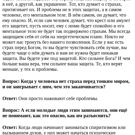
в неё, а другой, как украшение. Тот, кто думает о страхах,
притягивает их. И проблема не в этих защитах, а в самом
человеке, его ментальном теле. В нём самом, он думает, что
ему опасно. И, если сам человек думает, что крест или амулет
его защитит, пусть носит, ему с ними будет спокойно и его
ментальное тело не будет так подвержено страхам. Мы всегда
защищаем себя от себя на энергетическом плане. Никто не
может нас тронуть без нашего позволения. Если у вас есть
страх перед Богом, то вы будете чувствовать себя лучше, вы
будете чаще о нём думать и вам не нужна будет никакая
защита. Вы будете уже под защитой. Кто сильнее Бога? И чем
больше ваша вера, тем сильнее ваша защита. Те, кто верят
меньше, у тех и проблемы.
Вопрос: Когда у человека нет страха перед тонким миром,
и он заигрывает с ним, чем это заканчивается?
Ответ:
Они просто наживают себе проблемы.
Вопрос: А если молодые люди этим занимаются, они ещё
не понимают, как это опасно, как им разъяснить?
Ответ:
Когда люди начинают заниматься спиритизмом или
вызыванием духов, у них может начаться психические