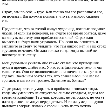
там.
Страх, сам по себе, - трус. Как только мы его распознаём его,
он исчезает. Вы должны помнить, что вы намного сильнее
его.
Представьте, что за стеной живут чудовища, которые поедают
людей. И если вы поверили, вы будете всё время бояться, даже
взглянуть на стену или приблизиться к ней. Страх ваш
вырастит и будет вами управлять. Но, если вы решитесь и
загляните за стену, то увидите, что там никого нет, и ваш страх
трусливо исчезнет. Он жил только тогда, когда вы ещё не
посмотрели за стену.
Мой духовный учитель мне как-то сказал, что приведения,
духи и прочие, слабее нас. У нас есть физическое тело, и мы
сильнее их. Они не полноценные, они ничего не могут нам
сделать. Зачем нам бояться тех, кто слабее нас? Они нас не
трогают, и мы их не трогаем. Зачем же их бояться?
Люди рождаются и умирают, и проблема возникает тогда,
когда мы умершего не отпускаем, сильно страдаем, ходим всё
время на кладбище. Те души, которых не отпускают, не могут
идти дальше, не могут переродиться. И тогда, умершие души
пытаются забрать живых с собой. Очень часто можно