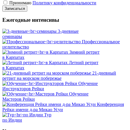
Принимаю
Политику конфиденциальности
Ежегодные интенсивы
3-дневные
семинары
Профессиональное
целительство
Зимний ретрит
в Карпатах
Летний ретрит
в Карпатах
21-дневный
ретрит на морском побережье
Обучение
Инструкторов Рейки
Обучение
Мастеров Рейки
Конференция
Рейки имени д-ра Микао Усуи
Тур
по Индии