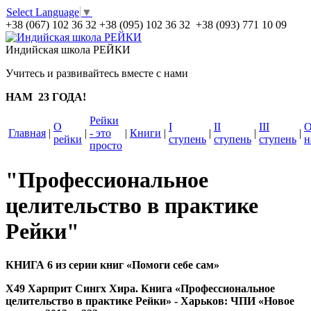
Select Language
▼
+38 (067) 102 36 32
+38 (095) 102 36 32 +38 (093) 771 10 09
Индийская школа РЕЙКИ
Учитесь и развивайтесь вместе с нами
НАМ 23 ГОДА!
Рейки
О
I
II
III
Главная
|
|
- это
|
Книги
|
|
|
|
рейки
ступень
ступень
ступень
н
просто
"Профессиональное
целительство в практике
Рейки"
КНИГА 6 из серии книг «Помоги себе сам»
Х49 Харприт Сингх Хира. Книга «Профессиональное
целительство в практике Рейки» - Харьков: ЧПИ «Новое