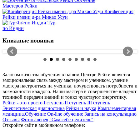
Обучение
Мастеров Рейки
Конференция
Рейки имени д-ра Микао Усуи
Тур
по Индии
Книжные новинки
Залогом качества обучения в нашем Центре Рейки является
эмоциональная связь между мастером и учеником, умение
мастера настроиться на ученика, почувствовать потребности и
возможности каждого. Наши мастера в совершенстве владеют
техникой передачи знаний и тонко чувствуют энергетику.
Рейки - это просто
I ступень
II ступень
III ступень
Энергетическая диагностика
Рейки и наука
Комплементарная
медицина.Обучение
On-line обучение
Запись на консультацию
Отзывы
Фотогалерея
"Сам себе целитель"
Откройте сайт в мобильном телефоне: