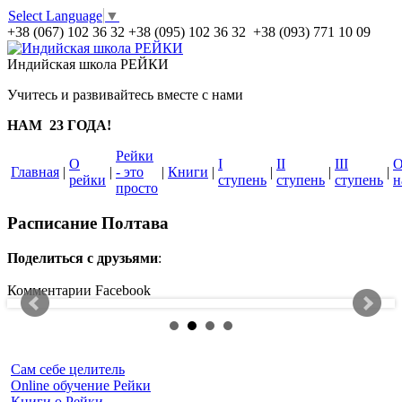
Select Language
▼
+38 (067) 102 36 32
+38 (095) 102 36 32 +38 (093) 771 10 09
Индийская школа РЕЙКИ
Учитесь и развивайтесь вместе с нами
НАМ 23 ГОДА!
Рейки
О
I
II
III
Главная
|
|
- это
|
Книги
|
|
|
|
рейки
ступень
ступень
ступень
н
просто
Расписание Полтава
Поделиться с друзьями
:
Комментарии Facebook
Сам себе целитель
Online обучение Рейки
Книги о Рейки