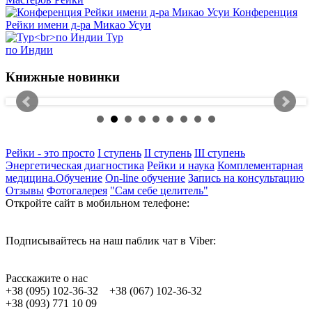
Конференция
Рейки имени д-ра Микао Усуи
Тур
по Индии
Книжные новинки
Рейки - это просто
I ступень
II ступень
III ступень
Энергетическая диагностика
Рейки и наука
Комплементарная
медицина.Обучение
On-line обучение
Запись на консультацию
Отзывы
Фотогалерея
"Сам себе целитель"
Откройте сайт в мобильном телефоне:
Подписывайтесь на наш паблик чат в Viber:
Расскажите о нас
+38 (095) 102-36-32 +38 (067) 102-36-32
+38 (093) 771 10 09