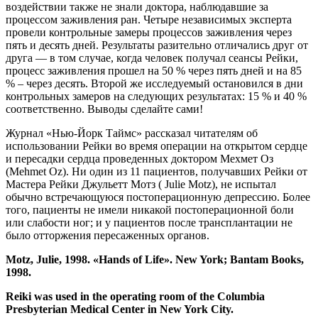
воздействии также не знали доктора, наблюдавшие за
процессом заживления ран. Четыре независимых эксперта
провели контрольные замеры процессов заживления через
пять и десять дней. Результаты разительно отличались друг от
друга — в том случае, когда человек получал сеансы Рейки,
процесс заживления прошел на 50 % через пять дней и на 85
% – через десять. Второй же исследуемый остановился в дни
контрольных замеров на следующих результатах: 15 % и 40 %
соответственно. Выводы сделайте сами!
Журнал «Нью-Йорк Таймс» рассказал читателям об
использовании Рейки во время операции на открытом сердце
и пересадки сердца проведенных доктором Мехмет Оз
(Mehmet Oz). Ни один из 11 пациентов, получавших Рейки от
Мастера Рейки Джульетт Мотз ( Julie Motz), не испытал
обычно встречающуюся постоперационную депрессию. Более
того, пациенты не имели никакой постоперационной боли
или слабости ног; и у пациентов после трансплантации не
было отторжения пересаженных органов.
Motz, Julie, 1998. «Hands of Life». New York; Bantam Books,
1998.
Reiki was used in the operating room of the Columbia
Presbyterian Medical Center in New York City.