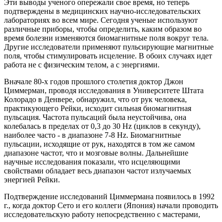
Эти выводы ученого опережали свое время, но теперь
подтверждены в медицинских научно-исследовательских
лабораториях во всем мире. Сегодня ученые используют
различные приборы, чтобы определить, каким образом во
время болезни изменяются биомагнитные поля вокруг тела.
Другие исследователи применяют пульсирующие магнитные
поля, чтобы стимулировать исцеление. В обоих случаях идет
работа не с физическим телом, а с энергиями.
Вначале 80-х годов прошлого столетия доктор Джон
Циммерман, проводя исследования в Университете Штата
Колорадо в Денвере, обнаружил, что от рук человека,
практикующего Рейки, исходит сильная биомагнитная
пульсация. Частота пульсаций была неустойчива, она
колебалась в пределах от 0,3 до 30 Hz (циклов в секунду),
наиболее часто - в диапазоне 7-8 Hz. Биомагнитные
пульсации, исходящие от рук, находятся в том же самом
диапазоне частот, что и мозговые волны. Дальнейшие
научные исследования показали, что исцеляющими
свойствами обладает весь диапазон частот излучаемых
энергией Рейки.
Подтверждение исследований Циммермана появилось в 1992
г., когда доктор Сето и его коллеги (Япония) начали проводить
исследовательскую работу непосредственно с мастерами,