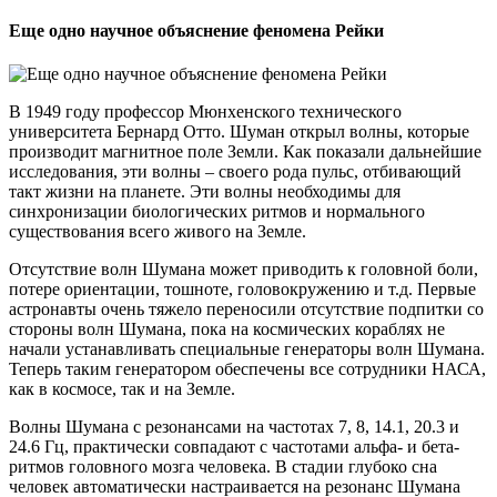
Еще одно научное объяснение феномена Рейки
В 1949 году профессор Мюнхенского технического
университета Бернард Отто. Шуман открыл волны, которые
производит магнитное поле Земли. Как показали дальнейшие
исследования, эти волны – своего рода пульс, отбивающий
такт жизни на планете. Эти волны необходимы для
синхронизации биологических ритмов и нормального
существования всего живого на Земле.
Отсутствие волн Шумана может приводить к головной боли,
потере ориентации, тошноте, головокружению и т.д. Первые
астронавты очень тяжело переносили отсутствие подпитки со
стороны волн Шумана, пока на космических кораблях не
начали устанавливать специальные генераторы волн Шумана.
Теперь таким генератором обеспечены все сотрудники НАСА,
как в космосе, так и на Земле.
Волны Шумана с резонансами на частотах 7, 8, 14.1, 20.3 и
24.6 Гц, практически совпадают с частотами альфа- и бета-
ритмов головного мозга человека. В стадии глубоко сна
человек автоматически настраивается на резонанс Шумана