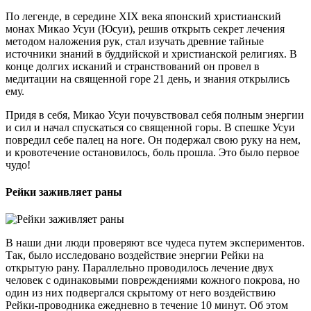
По легенде, в середине XIX века японский христианский
монах Микао Усуи (Юсуи), решив открыть секрет лечения
методом наложения рук, стал изучать древние тайные
источники знаний в буддийской и христианской религиях. В
конце долгих исканий и странствований он провел в
медитации на священной горе 21 день, и знания открылись
ему.
Придя в себя, Микао Усуи почувствовал себя полным энергии
и сил и начал спускаться со священной горы. В спешке Усуи
повредил себе палец на ноге. Он подержал свою руку на нем,
и кровотечение остановилось, боль прошла. Это было первое
чудо!
Рейки заживляет раны
В наши дни люди проверяют все чудеса путем экспериментов.
Так, было исследовано воздействие энергии Рейки на
открытую рану. Параллельно проводилось лечение двух
человек с одинаковыми повреждениями кожного покрова, но
один из них подвергался скрытому от него воздействию
Рейки-проводника ежедневно в течение 10 минут. Об этом