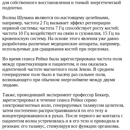
для собственного восстановления и тонкой энергетической
подпитки.
Волны Шумана являются по-настоящему целебными,
например, частота 2 Гц вызывает эффект регенерации
нервной системы; частота 7 Гц способствует росту костей;
частота 10 Гц воздействует на связи и сухожилия, 15 Гц на
кровеносную систему. На основе этого явления уже давно
разработаны различные медицинские аппараты, например,
используемые для сращивания костей при переломах.
Во время сеанса Рейки была зарегистрирована частота поля
между практикующим и пациентом, и она оказалась
идентичной частоте магнитного поля Земли. В среднем
генерируемое поле было в тысячу раз сильнее поля,
возникающего при обычном энергообмене между двумя
людьми.
Также, проводивший эксперимент профессор Беккер,
зарегистрировал в течение сеанса Рейки серию
электромагнитных волн, генерируемых таламусом целителя,
затем постепенно распространявшихся по его телу и
концентрировавшихся в руках. После первого же контакта с
пациентом волна устремлялась и в его тело и приводила в
резонанс его таламус, стимулируя все функции организма.