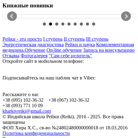
Книжные новинки
Рейки - это просто
I ступень
II ступень
III ступень
Энергетическая диагностика
Рейки и наука
Комплементарная
медицина.Обучение
On-line обучение
Запись на консультацию
Отзывы
Фотогалерея
"Сам себе целитель"
Откройте сайт в мобильном телефоне:
Подписывайтесь на наш паблик чат в Viber:
Расскажите о нас
+38 (095) 102-36-32 +38 (067) 102-36-32
+38 (093) 771 10 09
kharkivreiki@gmail.com
© Индийская школа Рейки (Reiki), 2016 - 2025. Все права
защищены
ФОП Хира Х.С., св-во №24802480000000018 от 18.03.2016
Политика конфиденциальности