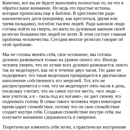
Конечно, все вы не будете выполнять полностью то, на что я
обратил ваше внимание. Но ведь это простые истины,
которые прописаны еще в Библии. В христианстве ради
канонических догм (например, как креститься, двумя или
тремя пальцами), погибли тысячи людей. Ради канонов люди
готовы пойти на смерть, но жить по духовным законам своей
религии большинство людей не хотят. В этом состоит главная
проблема человечества. Сегодня многие религии говорят об
этой проблеме.
Мы не готовы менять себя, свое осознание, мы готовы
духовно развиваться только на уровне своего эго. Иногда
человек уверен, что он лучше всех духовно развивается, никто
так не медитирует, как он в течение двух часов. Он даже не
подозревает, что такая медитация превращается в двухчасовое
наполнение собственного эго энергией. Тот, кто не
распространяется о том, что он медитирует пять часов в день,
поскольку считает, что он самое пустое место, «все люди –
мои учителя, а я – пыль под их ногами», не дает своему эго
поднимать голову. В семье такого человека через некоторое
время царит спокойствие, потому что он свое спокойствие
создает внутри себя. Создавая спокойствие внутри себя, вы
излучаете внешнюю сдержанность и смирение.
Теоретически изменить себя легко, а практически внутренняя