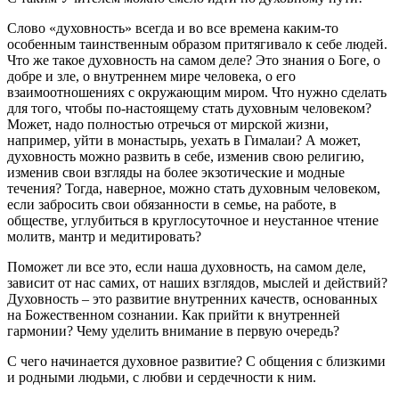
Слово «духовность» всегда и во все времена каким-то
особенным таинственным образом притягивало к себе людей.
Что же такое духовность на самом деле? Это знания о Боге, о
добре и зле, о внутреннем мире человека, о его
взаимоотношениях с окружающим миром. Что нужно сделать
для того, чтобы по-настоящему стать духовным человеком?
Может, надо полностью отречься от мирской жизни,
например, уйти в монастырь, уехать в Гималаи? А может,
духовность можно развить в себе, изменив свою религию,
изменив свои взгляды на более экзотические и модные
течения? Тогда, наверное, можно стать духовным человеком,
если забросить свои обязанности в семье, на работе, в
обществе, углубиться в круглосуточное и неустанное чтение
молитв, мантр и медитировать?
Поможет ли все это, если наша духовность, на самом деле,
зависит от нас самих, от наших взглядов, мыслей и действий?
Духовность – это развитие внутренних качеств, основанных
на Божественном сознании. Как прийти к внутренней
гармонии? Чему уделить внимание в первую очередь?
С чего начинается духовное развитие? С общения с близкими
и родными людьми, с любви и сердечности к ним.