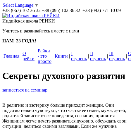
Select Language
▼
+38 (067) 102 36 32
+38 (095) 102 36 32 +38 (093) 771 10 09
Индийская школа РЕЙКИ
Учитесь и развивайтесь вместе с нами
НАМ 23 ГОДА!
Рейки
О
I
II
III
Главная
|
|
- это
|
Книги
|
|
|
|
рейки
ступень
ступень
ступень
н
просто
Секреты духовного развития
записаться на семинар
В религию и эзотерику больше приходит женщин. Они
подсознательно чувствуют, что счастье ее семьи, мужа, детей,
родителей зависит от ее поведения, сознания, принятия.
Женщинам легче начать развиваться духовно, обсуждать свои
ситуации, делиться своими взглядами. Если же мужчина