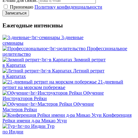
E-mail для связи:
Принимаю
Политику конфиденциальности
Ежегодные интенсивы
3-дневные
семинары
Профессиональное
целительство
Зимний ретрит
в Карпатах
Летний ретрит
в Карпатах
21-дневный
ретрит на морском побережье
Обучение
Инструкторов Рейки
Обучение
Мастеров Рейки
Конференция
Рейки имени д-ра Микао Усуи
Тур
по Индии