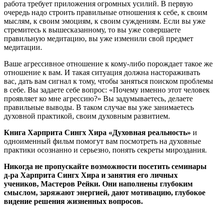
работа требует приложения огромных усилий. В первую
очередь надо строить правильные отношения к себе, к своим
мыслям, к своим эмоциям, к своим суждениям. Если вы уже
стремитесь к вышесказанному, то вы уже совершаете
правильную медитацию, вы уже изменили свой предмет
медитации.
Ваше агрессивное отношение к кому-либо порождает такое же
отношение к вам. И такая ситуация должна настораживать
вас, дать вам сигнал к тому, чтобы заняться поиском проблемы
в себе. Вы задаете себе вопрос: «Почему именно этот человек
проявляет ко мне агрессию?» Вы задумываетесь, делаете
правильные выводы. В таком случае вы уже занимаетесь
духовной практикой, своим духовным развитием.
Книга Харприта Сингх Хира «Духовная реальность»
и
одноименный фильм помогут вам посмотреть на духовные
практики осознанно и серьезно, понять секреты мироздания.
Никогда не пропускайте возможности посетить семинары
д-ра Харприта Сингх Хира и занятия его личных
учеников, Мастеров Рейки. Они наполнены глубоким
смыслом, заряжают энергией, дают мотивацию, глубокое
видение решения жизненных вопросов.