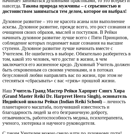
начинает заниматься духовными практиками, то это всерьез и
навсегда.
Такова природа мужчины – с серьезностью и
достоинством заниматься тем делом, которое он выбрал!
Духовное развитие – это не красота асаны или выполнение
аскезы. Духовное развитие, прежде всего, это рост сознания и
очищения своих образов, мыслей и поступков. В Рейки
начинать духовное развитие лучше всего с Пяти Принципов,
соблюдение которых поднимает ваше сознания на высшие
ступени. Духовное развитие лучше начинать вместе с
Учителем. Не ошибитесь в выборе. Обязательно разберитесь в
том, какой это человек, чего достиг в жизни, в чем
заключается его жизненное кредо. Духовный Учитель должен
быть откровенным со своими учениками, и в потоках
безусловной любви направлять вас по жизни, при этом не
стесняться «сбрасывать» с вас «грязь» прошлой жизни.
Наш
Учитель Гранд Мастер Рейки Харприт Сингх Хира
(Grand Master Reiki Dr. Harpreet Heera Singh), основатель
Индийской школы Рейки (Indian Reiki School)
– личность
планетарного масштаба, получивший известность и
благодарность людей за его безграничную доброту,
отзывчивость, работоспособность медика, психотерапевта,
ученого, эзотерика и научного руководителя.
С таким Учителем можно смело идти по духовному пути!