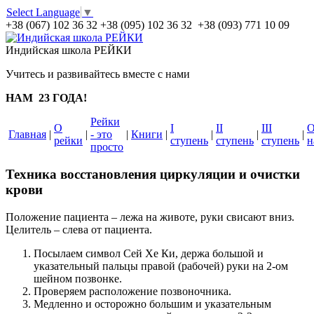
Select Language
▼
+38 (067) 102 36 32
+38 (095) 102 36 32 +38 (093) 771 10 09
Индийская школа РЕЙКИ
Учитесь и развивайтесь вместе с нами
НАМ 23 ГОДА!
Рейки
О
I
II
III
Главная
|
|
- это
|
Книги
|
|
|
|
рейки
ступень
ступень
ступень
н
просто
Техника восстановления циркуляции и очистки
крови
Положение пациента – лежа на животе, руки свисают вниз.
Целитель – слева от пациента.
Посылаем символ Сей Хе Ки, держа большой и
указательный пальцы правой (рабочей) руки на 2-ом
шейном позвонке.
Проверяем расположение позвоночника.
Медленно и осторожно большим и указательным