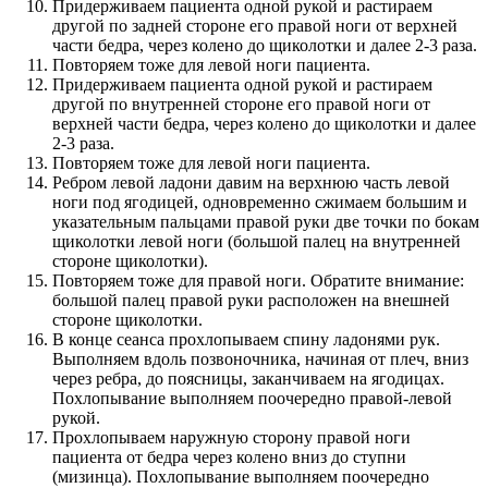
Придерживаем пациента одной рукой и растираем
другой по задней стороне его правой ноги от верхней
части бедра, через колено до щиколотки и далее 2-3 раза.
Повторяем тоже для левой ноги пациента.
Придерживаем пациента одной рукой и растираем
другой по внутренней стороне его правой ноги от
верхней части бедра, через колено до щиколотки и далее
2-3 раза.
Повторяем тоже для левой ноги пациента.
Ребром левой ладони давим на верхнюю часть левой
ноги под ягодицей, одновременно сжимаем большим и
указательным пальцами правой руки две точки по бокам
щиколотки левой ноги (большой палец на внутренней
стороне щиколотки).
Повторяем тоже для правой ноги. Обратите внимание:
большой палец правой руки расположен на внешней
стороне щиколотки.
В конце сеанса прохлопываем спину ладонями рук.
Выполняем вдоль позвоночника, начиная от плеч, вниз
через ребра, до поясницы, заканчиваем на ягодицах.
Похлопывание выполняем поочередно правой-левой
рукой.
Прохлопываем наружную сторону правой ноги
пациента от бедра через колено вниз до ступни
(мизинца). Похлопывание выполняем поочередно