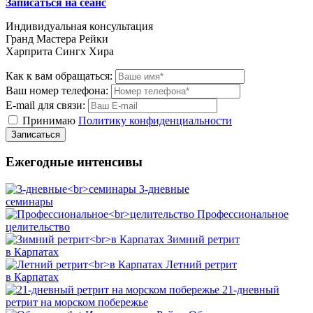
Записаться на сеанс
Индивидуальная консультация
Гранд Мастера Рейки
Харприта Сингх Хира
Как к вам обращаться:
Ваш номер телефона:
E-mail для связи:
Принимаю
Политику конфиденциальности
Ежегодные интенсивы
3-дневные
семинары
Профессиональное
целительство
Зимний ретрит
в Карпатах
Летний ретрит
в Карпатах
21-дневный
ретрит на морском побережье