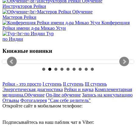
Обучение
Инструкторов Рейки
Обучение
Мастеров Рейки
Конференция
Рейки имени д-ра Микао Усуи
Тур
по Индии
Книжные новинки
Рейки - это просто
I ступень
II ступень
III ступень
Энергетическая диагностика
Рейки и наука
Комплементарная
медицина.Обучение
On-line обучение
Запись на консультацию
Отзывы
Фотогалерея
"Сам себе целитель"
Откройте сайт в мобильном телефоне:
Подписывайтесь на наш паблик чат в Viber: