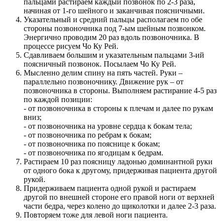
пальцами растираем каждый позвонок по 2-3 раза,
начиная от 1-го шейного и заканчивая поясничными.
Указательный и средний пальцы располагаем по обе
стороны позвоночника под 7-ым шейным позвонком.
Энергично проводим 20 раз вдоль позвоночника. В
процессе рисуем Чо Ку Рей.
Сдавливаем большим и указательным пальцами 3-ий
поясничный позвонок. Посылаем Чо Ку Рей.
Мысленно делим спину на пять частей. Руки –
параллельно позвоночнику. Движение рук – от
позвоночника в стороны. Выполняем растирание 4-5 раз
по каждой позиции:
- от позвоночника в стороны к плечам и далее по рукам
вниз;
- от позвоночника на уровне сердца к бокам тела;
- от позвоночника по ребрам к бокам;
- от позвоночника по пояснице к бокам;
- от позвоночника по ягодицам к бедрам.
Растираем 10 раз поясницу ладонью доминантной руки
от одного бока к другому, придерживая пациента другой
рукой.
Придерживаем пациента одной рукой и растираем
другой по внешней стороне его правой ноги от верхней
части бедра, через колено до щиколотки и далее 2-3 раза.
Повторяем тоже для левой ноги пациента.