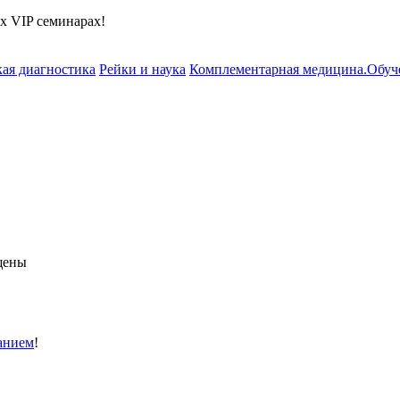
х VIP семинарах!
ая диагностика
Рейки и наука
Комплементарная медицина.Обуч
ищены
анием
!