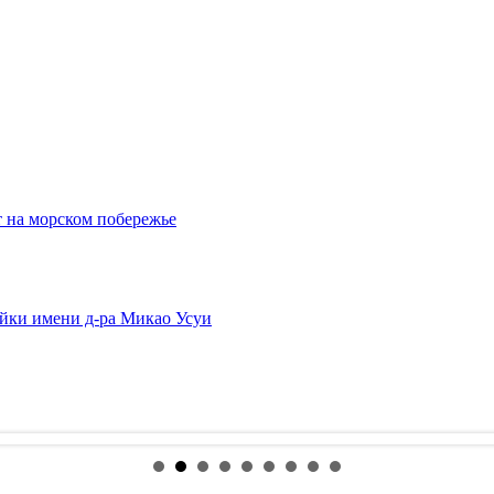
 на морском побережье
йки имени д-ра Микао Усуи