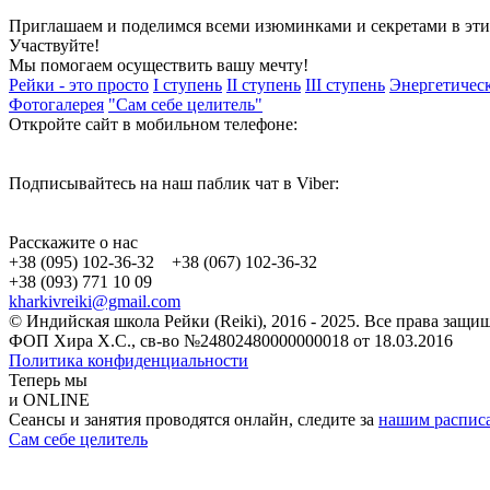
Приглашаем и поделимся всеми изюминками и секретами в эти
Участвуйте!
Мы помогаем осуществить вашу мечту!
Рейки - это просто
I ступень
II ступень
III ступень
Энергетическ
Фотогалерея
"Сам себе целитель"
Откройте сайт в мобильном телефоне:
Подписывайтесь на наш паблик чат в Viber:
Расскажите о нас
+38 (095) 102-36-32 +38 (067) 102-36-32
+38 (093) 771 10 09
kharkivreiki@gmail.com
© Индийская школа Рейки (Reiki), 2016 - 2025. Все права защ
ФОП Хира Х.С., св-во №24802480000000018 от 18.03.2016
Политика конфиденциальности
Теперь мы
и ONLINE
Сеансы и занятия проводятся онлайн, следите за
нашим распис
Сам себе целитель