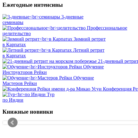
Ежегодные интенсивы
3-дневные
семинары
Профессиональное
целительство
Зимний ретрит
в Карпатах
Летний ретрит
в Карпатах
21-дневный ретрит
Обучение
Инструкторов Рейки
Обучение
Мастеров Рейки
Конференция Ре
Тур
по Индии
Книжные новинки